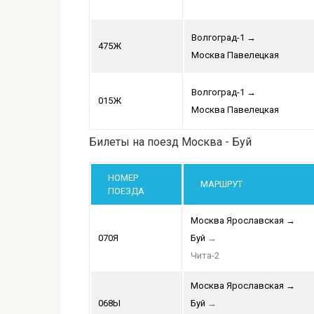
Волгоград-1
→
475Ж
Москва Павелецкая
Волгоград-1
→
015Ж
Москва Павелецкая
Билеты на поезд Москва - Буй
НОМЕР
МАРШРУТ
ПОЕЗДА
Москва Ярославская
→
070Я
Буй
→
Чита-2
Москва Ярославская
→
068Ы
Буй
→