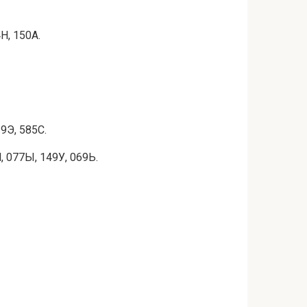
Н, 150А.
9Э, 585С.
 077Ы, 149У, 069Ь.