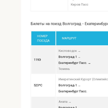
Киров Пасс
Билеты на поезд Волгоград - Екатеринбу
НОМЕР
МАРШРУТ
ПОЕЗДА
Кисловодск
→
Волгоград-1
→
119Э
Екатеринбург Пасс.
→
Тюмень
Имеретинский Курорт (Олимпийс
523*С
Волгоград-1
→
Екатеринбург Пасс.
Анапа
→
Волгоград-1
→