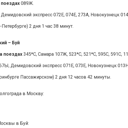
 поездах
089Ж.
Демидовский экспресс 072Е, 074Е, 273А, Новокузнецк 014
Петербурге) 2 дня 1 час 38 минут.
кий – Буй
а поездах
345*С, Самара 107Ж, 523*С, 521*С, 595С, 591С, 11
67Ы, Демидовский экспресс 071Е, 073Е, Новокузнецк 013Н,
ринбурге Пассажирском) 2 дня 12 часов 42 минуты.
олгограда в Москву:
Москвы в Буй: