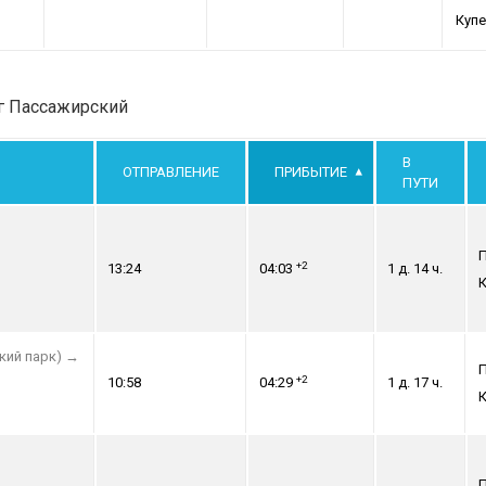
Купе
рг Пассажирский
В
ОТПРАВЛЕНИЕ
ПРИБЫТИЕ
ПУТИ
+2
13:24
04:03
1 д. 14 ч.
К
кий парк)
→
+2
10:58
04:29
1 д. 17 ч.
К