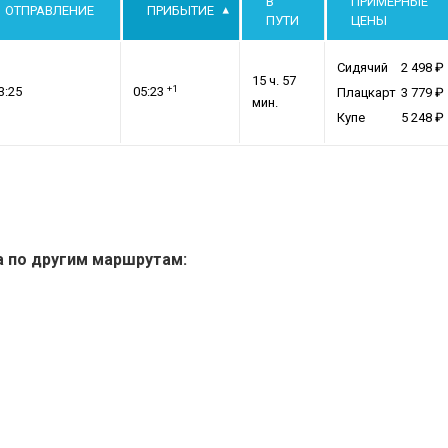
В
ПРИМЕРНЫЕ
ОТПРАВЛЕНИЕ
ПРИБЫТИЕ
ПУТИ
ЦЕНЫ
Сидячий
2 498
15 ч. 57
+1
3:25
05:23
Плацкарт
3 779
мин.
Купе
5 248
а по другим маршрутам: