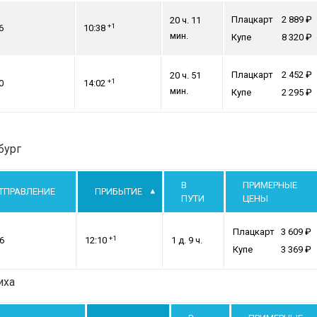
Плацкарт
2 889
20 ч. 11
+1
6
10:38
мин.
Купе
8 320
Плацкарт
2 452
20 ч. 51
+1
0
14:02
мин.
Купе
2 295
бург
В
ПРИМЕРНЫЕ
ТПРАВЛЕНИЕ
ПРИБЫТИЕ
ПУТИ
ЦЕНЫ
Плацкарт
3 609
+1
6
12:10
1 д. 9 ч.
Купе
3 369
иха