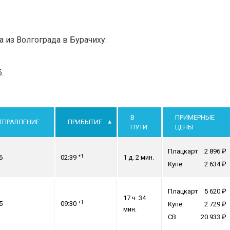
а из Волгограда в Бурачиху:
.
В
ПРИМЕРНЫЕ
ТПРАВЛЕНИЕ
ПРИБЫТИЕ
ПУТИ
ЦЕНЫ
Плацкарт
2 896
+1
6
02:39
1 д. 2 мин.
Купе
2 634
Плацкарт
5 620
17 ч. 34
+1
5
09:30
Купе
2 729
мин.
СВ
20 933