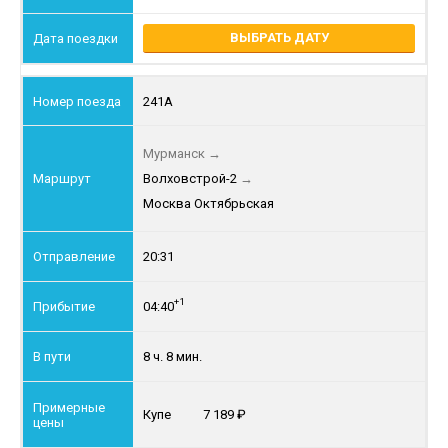
ВЫБРАТЬ ДАТУ
241А
Мурманск
→
Волховстрой-2
→
Москва Октябрьская
20:31
+1
04:40
8 ч. 8 мин.
Купе
7 189