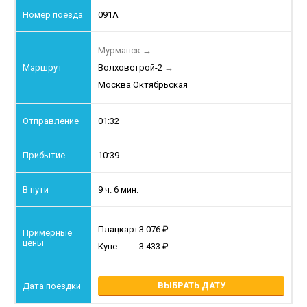
091А
Мурманск
→
Волховстрой-2
→
Москва Октябрьская
01:32
10:39
9 ч. 6 мин.
Плацкарт
3 076
Купе
3 433
ВЫБРАТЬ ДАТУ