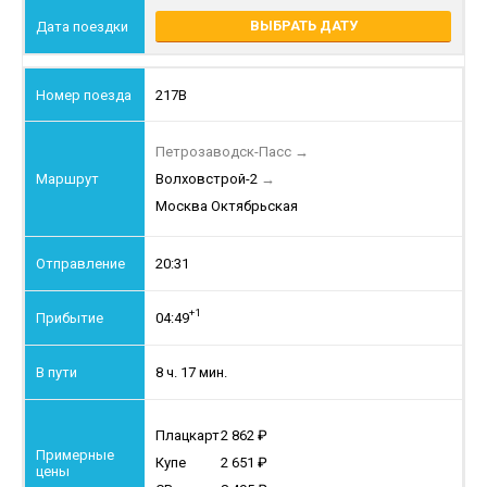
ВЫБРАТЬ ДАТУ
217В
Петрозаводск-Пасс
→
Волховстрой-2
→
Москва Октябрьская
20:31
+1
04:49
8 ч. 17 мин.
Плацкарт
2 862
Купе
2 651