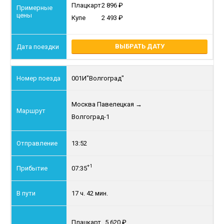
Плацкарт
2 896
Купе
2 493
ВЫБРАТЬ ДАТУ
001И
"Волгоград"
Москва Павелецкая
→
Волгоград-1
13:52
+1
07:35
17 ч. 42 мин.
Плацкарт
5 620