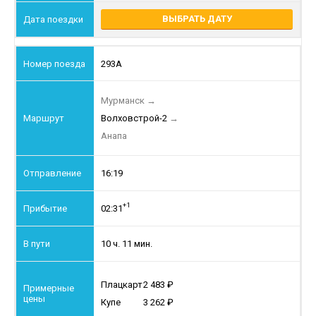
ВЫБРАТЬ ДАТУ
293А
Мурманск
→
Волховстрой-2
→
Анапа
16:19
+1
02:31
10 ч. 11 мин.
Плацкарт
2 483
Купе
3 262