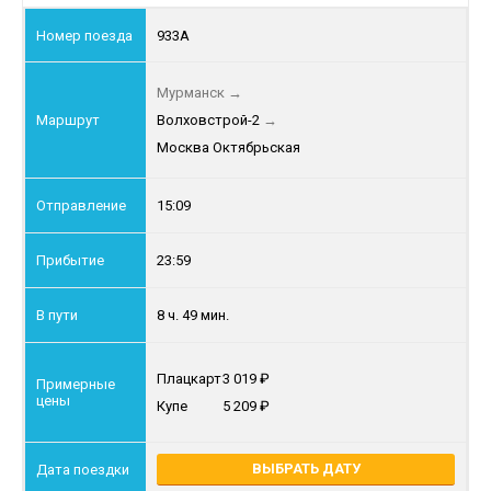
933А
Мурманск
→
Волховстрой-2
→
Москва Октябрьская
15:09
23:59
8 ч. 49 мин.
Плацкарт
3 019
Купе
5 209
ВЫБРАТЬ ДАТУ