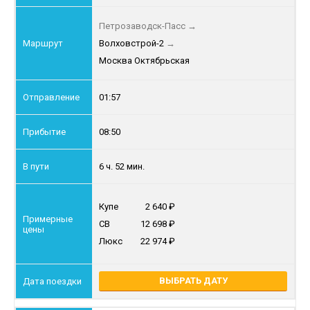
Петрозаводск-Пасс
→
Волховстрой-2
→
Москва Октябрьская
01:57
08:50
6 ч. 52 мин.
Купе
2 640
СВ
12 698
Люкс
22 974
ВЫБРАТЬ ДАТУ