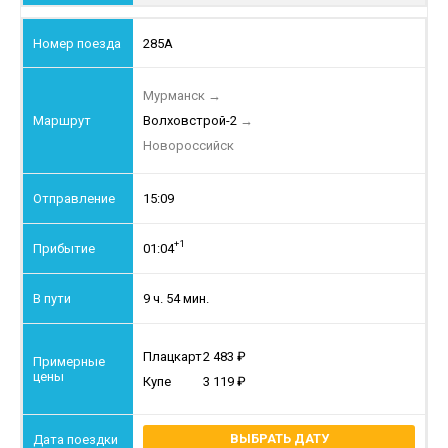
285А
Мурманск
→
Волховстрой-2
→
Новороссийск
15:09
+1
01:04
9 ч. 54 мин.
Плацкарт
2 483
Купе
3 119
ВЫБРАТЬ ДАТУ