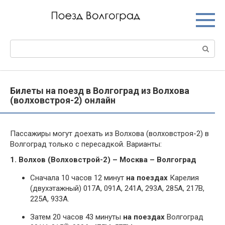
Перейти
к
контенту
Поиск:
Билеты на поезд в Волгоград из Волхова
(волховстроя-2) онлайн
Пассажиры могут доехать из Волхова (волховстроя-2) в
Волгоград только с пересадкой. Варианты:
1. Волхов (Волховстрой-2) – Москва – Волгоград
Сначала 10 часов 12 минут
на поездах
Карелия
(двухэтажный) 017А, 091А, 241А, 293А, 285А, 217В,
225А, 933А.
Затем 20 часов 43 минуты
на поездах
Волгоград