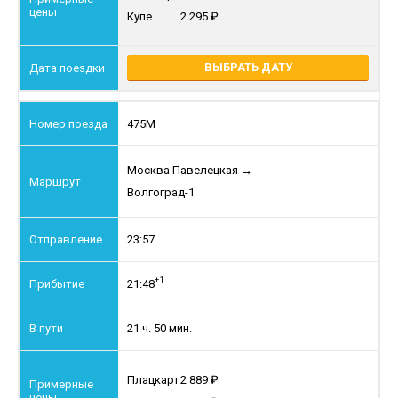
Купе
2 295
ВЫБРАТЬ ДАТУ
475М
Москва Павелецкая
→
Волгоград-1
23:57
+1
21:48
21 ч. 50 мин.
Плацкарт
2 889