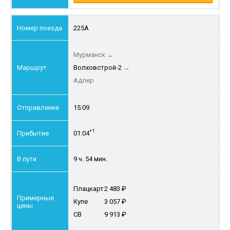
225А
Мурманск
→
Волховстрой-2
→
Адлер
15:09
+1
01:04
9 ч. 54 мин.
Плацкарт
2 483
Купе
3 057
СВ
9 913