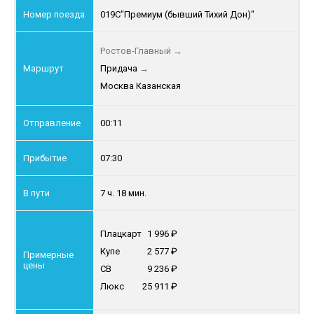
019С
"Премиум (бывший Тихий Дон)"
Ростов-Главный
→
Придача
→
Москва Казанская
00:11
07:30
7 ч. 18 мин.
Плацкарт
1 996
Купе
2 577
СВ
9 236
Люкс
25 911