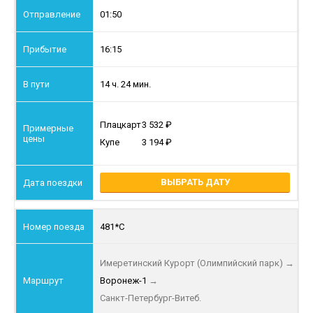
01:50
16:15
14 ч. 24 мин.
Плацкарт
3 532
Купе
3 194
ВЫБРАТЬ ДАТУ
481*С
Имеретинский Курорт (Олимпийский парк)
→
Воронеж-1
→
Санкт-Петербург-Витеб.