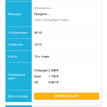
Махачкала
→
Придача
→
Санкт-Петербург-Главн.
06:10
19:15
13 ч. 4 мин.
Плацкарт
2 468
Купе
1 796
СВ
6 867
ВЫБРАТЬ ДАТУ