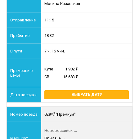
Москва Казанская
11:15
18:32
7 ч. 16 мин.
Купе
1 982
СВ
15 683
ВЫБРАТЬ ДАТУ
029*Й
"Премиум"
Новороссийск
→
Придача
→