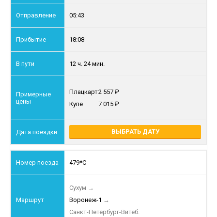
05:43
18:08
12 ч. 24 мин.
Плацкарт
2 557
Купе
7 015
ВЫБРАТЬ ДАТУ
479*С
Сухум
→
Воронеж-1
→
Санкт-Петербург-Витеб.