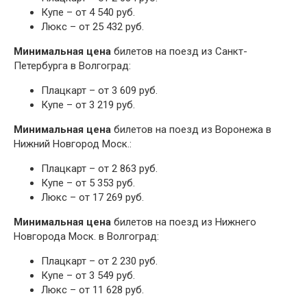
Купе – от 4 540 руб.
Люкс – от 25 432 руб.
Минимальная цена
билетов на поезд из Санкт-
Петербурга в Волгоград:
Плацкарт – от 3 609 руб.
Купе – от 3 219 руб.
Минимальная цена
билетов на поезд из Воронежа в
Нижний Новгород Моск.:
Плацкарт – от 2 863 руб.
Купе – от 5 353 руб.
Люкс – от 17 269 руб.
Минимальная цена
билетов на поезд из Нижнего
Новгорода Моск. в Волгоград:
Плацкарт – от 2 230 руб.
Купе – от 3 549 руб.
Люкс – от 11 628 руб.