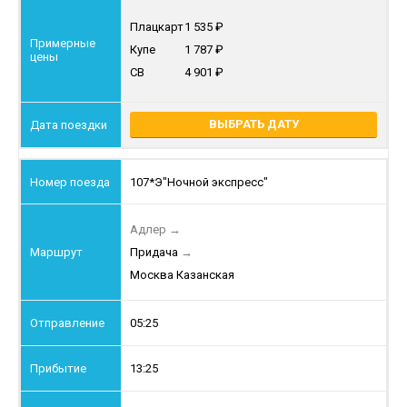
Плацкарт
1 535
Купе
1 787
СВ
4 901
ВЫБРАТЬ ДАТУ
107*Э
"Ночной экспресс"
Адлер
→
Придача
→
Москва Казанская
05:25
13:25