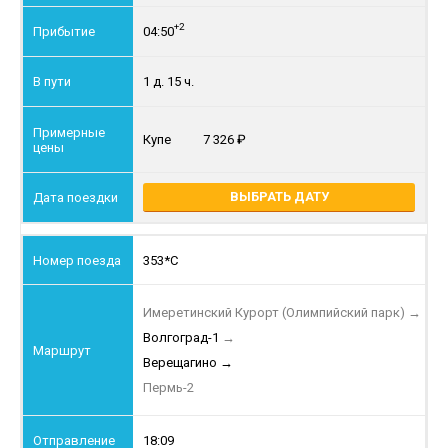
+2
04:50
1 д. 15 ч.
Купе
7 326
ВЫБРАТЬ ДАТУ
353*С
Имеретинский Курорт (Олимпийский парк)
→
Волгоград-1
→
Верещагино
→
Пермь-2
18:09