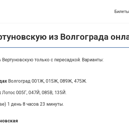
Билет
ртуновскую из Волгограда онл
 Вертуновскую только с пересадкой. Варианты:
здах
Волгоград 001Ж, 015Ж, 089Ж, 475Ж.
х
Лотос 005Г, 047Й, 085В, 135Й.
е) 1 день 8 часов 23 минуты.
уновская