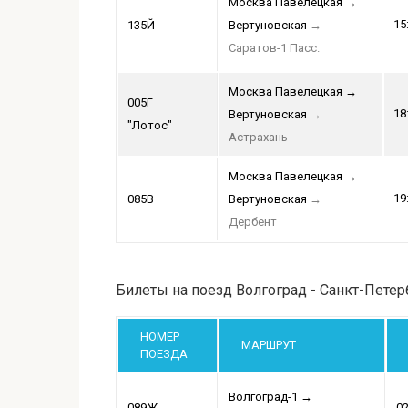
Москва Павелецкая
→
15
135Й
Вертуновская
→
Саратов-1 Пасс.
Москва Павелецкая
→
005Г
18
Вертуновская
→
"Лотос"
Астрахань
Москва Павелецкая
→
19
085В
Вертуновская
→
Дербент
Билеты на поезд Волгоград - Санкт-Петер
НОМЕР
МАРШРУТ
ПОЕЗДА
Волгоград-1
→
089Ж
02