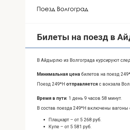
Перейти
к
контенту
Билеты на поезд в А
В Айдырлю из Волгограда курсируют сл
Минимальная цена
билетов на поезд 249*
Поезд 249*Н
отправляется
с вокзала Вол
Время в пути
: 1 день 9 часов 58 минут.
В состав поезда 249*Н включены вагон
Плацкарт – от 5 268 руб.
Купе – от 5 581 руб.