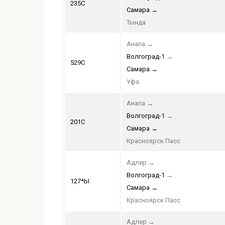
235С
Самара
→
Тында
Анапа
→
Волгоград-1
→
529С
Самара
→
Уфа
Анапа
→
Волгоград-1
→
201С
Самара
→
Красноярск Пасс
Адлер
→
Волгоград-1
→
127*Ы
Самара
→
Красноярск Пасс
Адлер
→