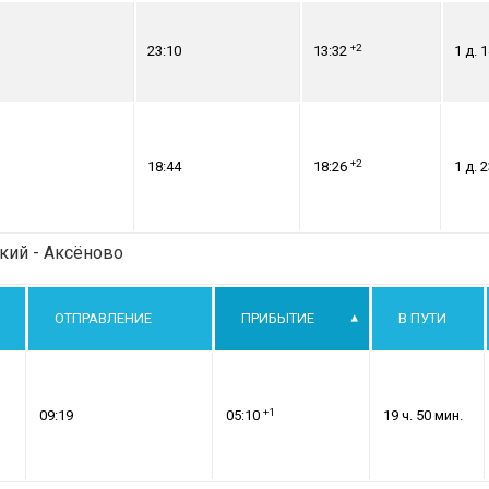
+2
23:10
13:32
1 д. 1
+2
18:44
18:26
1 д. 2
кий - Аксёново
ОТПРАВЛЕНИЕ
ПРИБЫТИЕ
В ПУТИ
+1
09:19
05:10
19 ч. 50 мин.