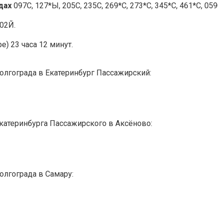
здах
097С, 127*Ы, 205С, 235С, 269*С, 273*С, 345*С, 461*С, 059
02Й.
е) 23 часа 12 минут.
олгограда в Екатеринбург Пассажирский:
Екатеринбурга Пассажирского в Аксёново:
олгограда в Самару: