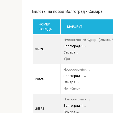
Билеты на поезд Волгоград - Самара
НОМЕР
МАРШРУТ
ПОЕЗДА
Имеретинский Курорт (Олимпий
Волгоград-1
→
357*С
Самара
→
Уфа
Новороссийск
→
Волгоград-1
→
255*С
Самара
→
Челябинск
Новороссийск
→
Волгоград-1
→
253*Э
Самара
→