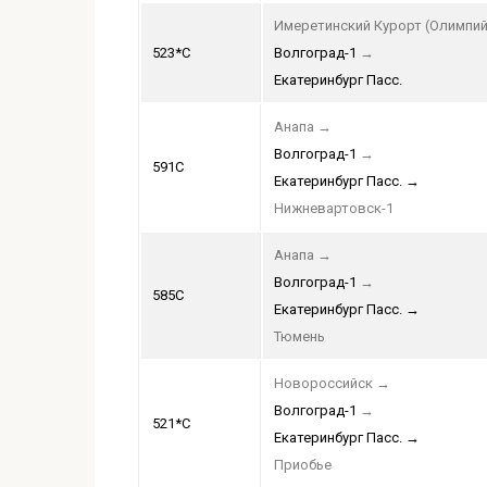
Имеретинский Курорт (Олимпий
523*С
Волгоград-1
→
Екатеринбург Пасс.
Анапа
→
Волгоград-1
→
591С
Екатеринбург Пасс.
→
Нижневартовск-1
Анапа
→
Волгоград-1
→
585С
Екатеринбург Пасс.
→
Тюмень
Новороссийск
→
Волгоград-1
→
521*С
Екатеринбург Пасс.
→
Приобье