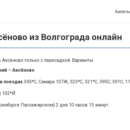
Билет
сёново из Волгограда онлайн
 Аксёново только с пересадкой. Варианты:
кий – Аксёново
а поездах
345*С, Самара 107Ж, 523*С, 521*С, 595С, 591С, 11
х
102*Й.
ринбурге Пассажирском) 2 дня 10 часов 13 минут.