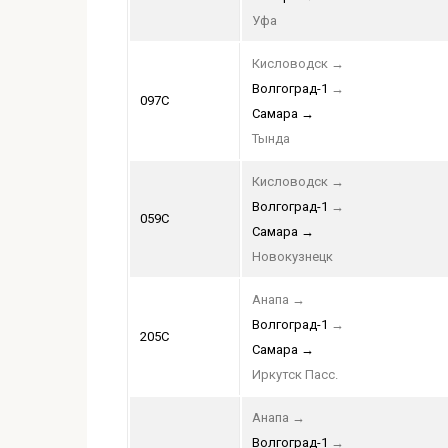
Уфа
Кисловодск
→
Волгоград-1
→
097С
Самара
→
Тында
Кисловодск
→
Волгоград-1
→
059С
Самара
→
Новокузнецк
Анапа
→
Волгоград-1
→
205С
Самара
→
Иркутск Пасс.
Анапа
→
Волгоград-1
→