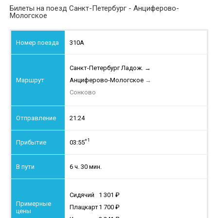
Билеты на поезд Санкт-Петербург - Анциферово-
Мологское
310А
Санкт-Петербург Ладож.
→
Анциферово-Мологское
→
Сонково
21:24
+1
03:55
6 ч. 30 мин.
Сидячий
1 301
Плацкарт
1 700