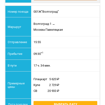
001Ж
"Волгоград"
Волгоград-1
→
Москва Павелецкая
15:55
+1
09:30
17 ч. 34 мин.
Плацкарт
5 620
Купе
2 729
СВ
20 933
ВЫБРАТЬ ДАТУ