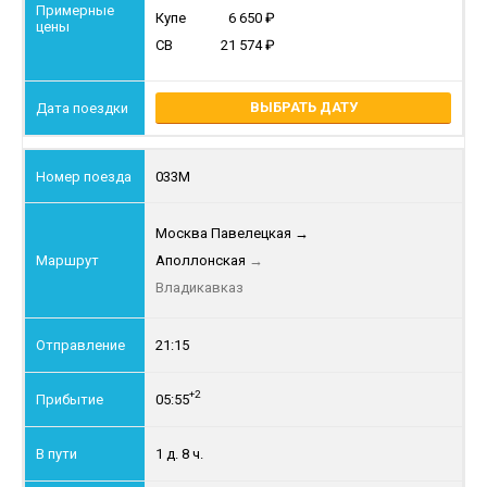
Купе
6 650
СВ
21 574
ВЫБРАТЬ ДАТУ
033М
Москва Павелецкая
→
Аполлонская
→
Владикавказ
21:15
+2
05:55
1 д. 8 ч.