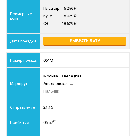
Плацкарт
5 256
Купе
5 029
СВ
18 629
ВЫБРАТЬ ДАТУ
061М
Москва Павелецкая
→
Аполлонская
→
Нальчик
21:15
+2
06:57