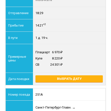
18:29
+2
14:21
1 д. 19 ч.
Плацкарт
6 970
Купе
8 220
СВ
24 301
ВЫБРАТЬ ДАТУ
251А
Санкт-Петербург-Главн.
→