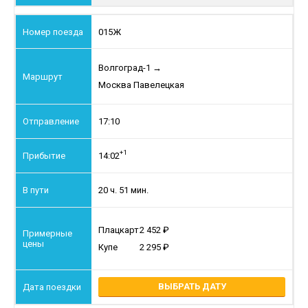
015Ж
Волгоград-1
→
Москва Павелецкая
17:10
+1
14:02
20 ч. 51 мин.
Плацкарт
2 452
Купе
2 295
ВЫБРАТЬ ДАТУ