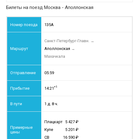
Билеты на поезд Москва - Аполлонская
135А
Санкт-Петербург-Главн.
→
Аполлонская
→
Махачкала
05:59
+1
14:21
1 д. 8 ч.
Плацкарт
5 427
Купе
5 201
СВ
16 590