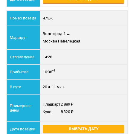
475Ж
Волгоград-1
→
Москва Павелецкая
14:26
+1
10:38
20 ч. 11 мин.
Плацкарт
2 889
Купе
8 320
ВЫБРАТЬ ДАТУ