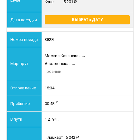
Купе
5 201
ВЫБРАТЬ ДАТУ
382Я
Москва Казанская
→
Аполлонская
→
Грозный
15:34
+2
00:48
1 д. 9 ч.
Плацкарт
5 042