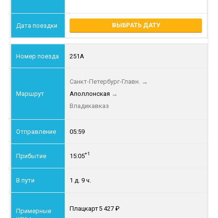
ВЫБРАТЬ ДАТУ
251А
Санкт-Петербург-Главн.
→
Аполлонская
→
Владикавказ
05:59
+1
15:05
1 д. 9 ч.
Плацкарт
5 427