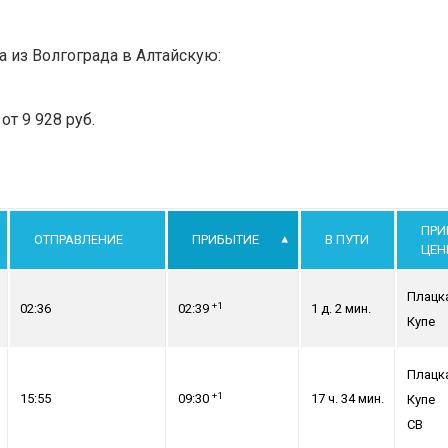
а из Волгограда в Алтайскую:
т 9 928 руб.
ПРИ
ОТПРАВЛЕНИЕ
ПРИБЫТИЕ
В ПУТИ
ЦЕН
Плацк
+1
02:36
02:39
1 д. 2 мин.
Купе
Плацк
+1
15:55
09:30
17 ч. 34 мин.
Купе
СВ