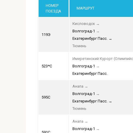
НОМЕР
МАРШРУТ
ПОЕЗДА
Кисловодск
→
Волгоград-1
→
119Э
Екатеринбург Пасс.
→
Тюмень
Имеретинский Курорт (Олимпийс
523*С
Волгоград-1
→
Екатеринбург Пасс.
Анапа
→
Волгоград-1
→
595С
Екатеринбург Пасс.
→
Тюмень
Анапа
→
Волгоград-1
→
591С