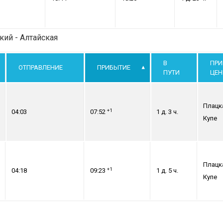
кий - Алтайская
В
ПРИ
ОТПРАВЛЕНИЕ
ПРИБЫТИЕ
ПУТИ
ЦЕ
Плацк
+1
04:03
07:52
1 д. 3 ч.
Купе
Плацк
+1
04:18
09:23
1 д. 5 ч.
Купе