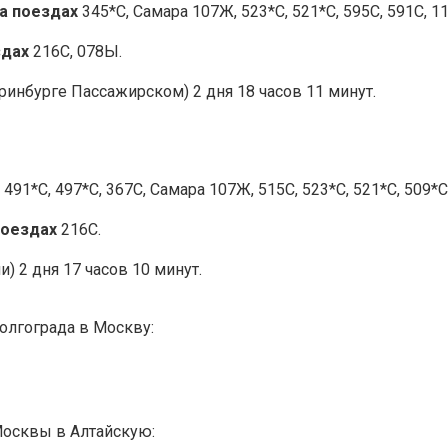
а поездах
345*С, Самара 107Ж, 523*С, 521*С, 595С, 591С, 11
здах
216С, 078Ы.
ринбурге Пассажирском) 2 дня 18 часов 11 минут.
х
491*С, 497*С, 367С, Самара 107Ж, 515С, 523*С, 521*С, 509*С,
поездах
216С.
) 2 дня 17 часов 10 минут.
олгограда в Москву:
Москвы в Алтайскую: