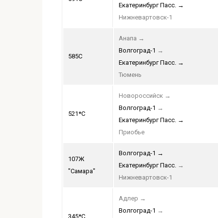
Екатеринбург Пасс.
→
Нижневартовск-1
Анапа
→
Волгоград-1
→
585С
Екатеринбург Пасс.
→
Тюмень
Новороссийск
→
Волгоград-1
→
521*С
Екатеринбург Пасс.
→
Приобье
Волгоград-1
→
107Ж
Екатеринбург Пасс.
→
"Самара"
Нижневартовск-1
Адлер
→
Волгоград-1
→
345*С