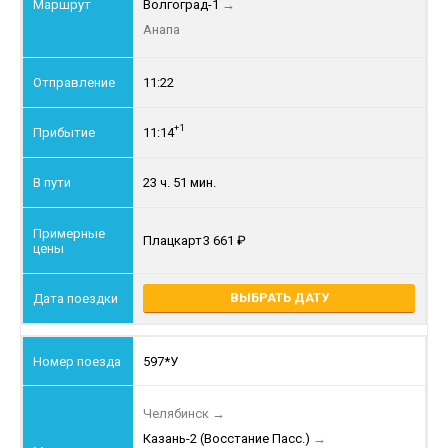
Волгоград-1
→
Анапа
11:22
+1
11:14
23 ч. 51 мин.
Плацкарт
3 661
ВЫБРАТЬ ДАТУ
597*У
Челябинск
→
Казань-2 (Восстание Пасс.)
→