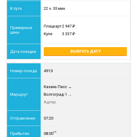
22 ч. 55 мин.
Плацкарт
2 947
Купе
3 337
ВЫБРАТЬ ДАТУ
491Э
Казань Пасс
→
Волгоград-1
→
Адлер
07:20
+1
08:00