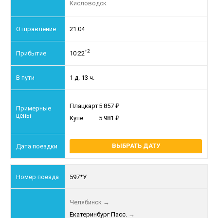
Кисловодск
21:04
+2
10:22
1 д. 13 ч.
Плацкарт
5 857
Купе
5 981
ВЫБРАТЬ ДАТУ
597*У
Челябинск
→
Екатеринбург Пасс.
→