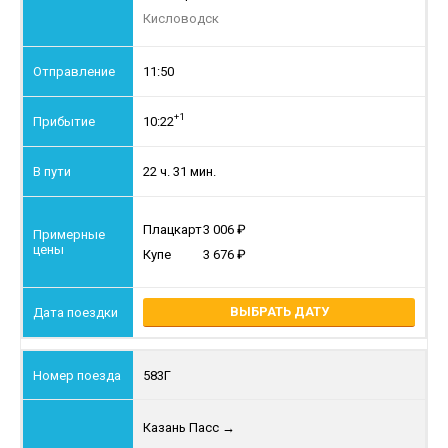
Кисловодск
11:50
+1
10:22
22 ч. 31 мин.
Плацкарт
3 006
Купе
3 676
ВЫБРАТЬ ДАТУ
583Г
Казань Пасс
→