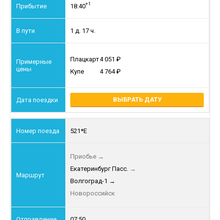
+1
18:40
1 д. 17 ч.
Плацкарт
4 051
Купе
4 764
ВЫБРАТЬ ДАТУ
521*Е
Приобье
→
Екатеринбург Пасс.
→
Волгоград-1
→
Новороссийск
07:50