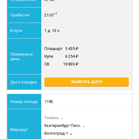
+1
21:01
1 д. 13 ч.
Плацкарт
5 435
Купе
6 254
СВ
19 833
ВЫБРАТЬ ДАТУ
119Е
Тюмень
→
Екатеринбург Пасс.
→
Волгоград-1
→