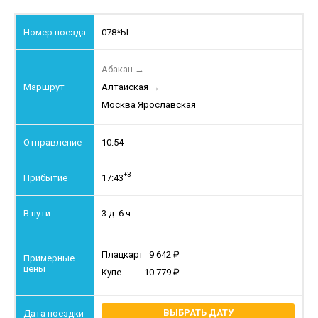
078*Ы
Абакан
→
Алтайская
→
Москва Ярославская
10:54
+3
17:43
3 д. 6 ч.
Плацкарт
9 642
Купе
10 779
ВЫБРАТЬ ДАТУ