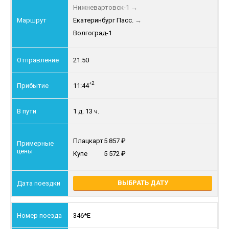
Нижневартовск-1
→
Екатеринбург Пасс.
→
Волгоград-1
21:50
+2
11:44
1 д. 13 ч.
Плацкарт
5 857
Купе
5 572
ВЫБРАТЬ ДАТУ
346*Е