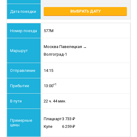
ВЫБРАТЬ ДАТУ
577М
Москва Павелецкая
→
Волгоград-1
14:15
+1
13:00
22 ч. 44 мин.
Плацкарт
3 733
Купе
6 259