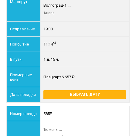
Волгоград-1
→
Анапа
19:30
+2
11:14
1 д. 15 ч.
Плацкарт
6 657
ВЫБРАТЬ ДАТУ
585Е
Тюмень
→