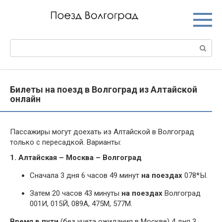
Перейти
к
контенту
Поиск:
Билеты на поезд в Волгоград из Алтайской
онлайн
Пассажиры могут доехать из Алтайской в Волгоград
только с пересадкой. Варианты:
1. Алтайская – Москва – Волгоград
Сначала 3 дня 6 часов 49 минут
на поездах
078*Ы.
Затем 20 часов 43 минуты
на поездах
Волгоград
001И, 015Й, 089А, 475М, 577М.
Время в пути
(без учета ожидания в Москве) 4 дня 3