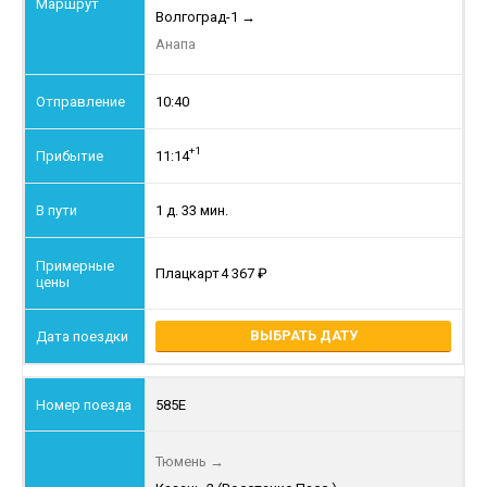
Волгоград-1
→
Анапа
10:40
+1
11:14
1 д. 33 мин.
Плацкарт
4 367
ВЫБРАТЬ ДАТУ
585Е
Тюмень
→