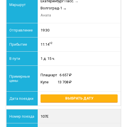
Екатеринбург Пасс.
→
Волгоград-1
→
Анапа
19:30
+2
11:14
1 д. 15 ч.
Плацкарт
6 657
Купе
13 708
ВЫБРАТЬ ДАТУ
107Е