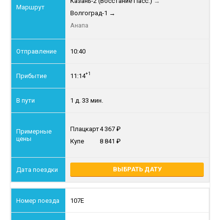
Казань-2 (Восстание Пасс.)
→
Волгоград-1
→
Анапа
10:40
+1
11:14
1 д. 33 мин.
Плацкарт
4 367
Купе
8 841
ВЫБРАТЬ ДАТУ
107Е