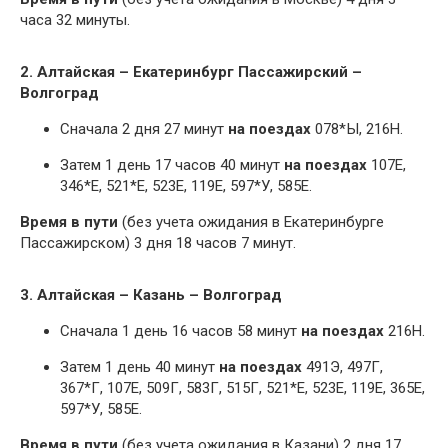
часа 32 минуты.
2. Алтайская – Екатеринбург Пассажирский –
Волгоград
Сначала 2 дня 27 минут
на поездах
078*Ы, 216Н.
Затем 1 день 17 часов 40 минут
на поездах
107Е,
346*Е, 521*Е, 523Е, 119Е, 597*У, 585Е.
Время в пути
(без учета ожидания в Екатеринбурге
Пассажирском) 3 дня 18 часов 7 минут.
3. Алтайская – Казань – Волгоград
Сначала 1 день 16 часов 58 минут
на поездах
216Н.
Затем 1 день 40 минут
на поездах
491Э, 497Г,
367*Г, 107Е, 509Г, 583Г, 515Г, 521*Е, 523Е, 119Е, 365Е,
597*У, 585Е.
Время в пути
(без учета ожидания в Казани) 2 дня 17