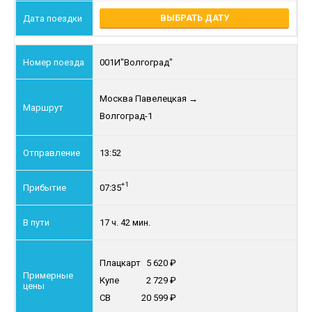
ВЫБРАТЬ ДАТУ
001И
"Волгоград"
Москва Павелецкая
→
Волгоград-1
13:52
+1
07:35
17 ч. 42 мин.
Плацкарт
5 620
Купе
2 729
СВ
20 599