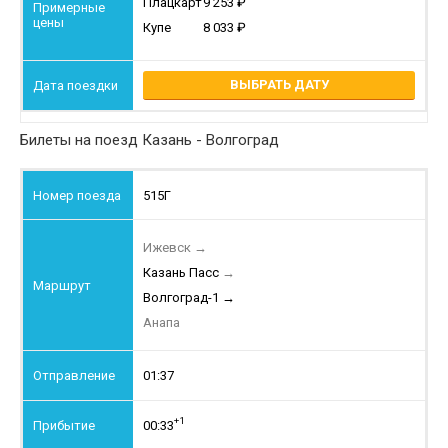
Плацкарт
9 253
Купе
8 033
ВЫБРАТЬ ДАТУ
Билеты на поезд Казань - Волгоград
515Г
Ижевск
→
Казань Пасс
→
Волгоград-1
→
Анапа
01:37
+1
00:33