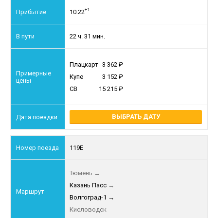
+1
10:22
22 ч. 31 мин.
Плацкарт
3 362
Купе
3 152
СВ
15 215
ВЫБРАТЬ ДАТУ
119Е
Тюмень
→
Казань Пасс
→
Волгоград-1
→
Кисловодск