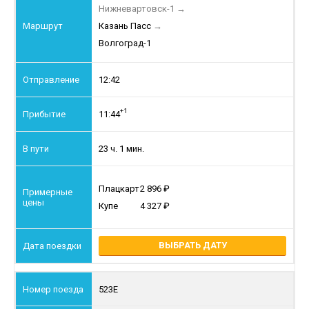
Нижневартовск-1
→
Казань Пасс
→
Волгоград-1
12:42
+1
11:44
23 ч. 1 мин.
Плацкарт
2 896
Купе
4 327
ВЫБРАТЬ ДАТУ
523Е