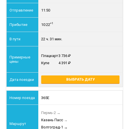
11:50
+1
10:22
22 ч. 31 мин.
Плацкарт
3 736
Купе
4 391
ВЫБРАТЬ ДАТУ
365Е
Пермь-2
→
Казань Пасс
→
Волгоград-1
→