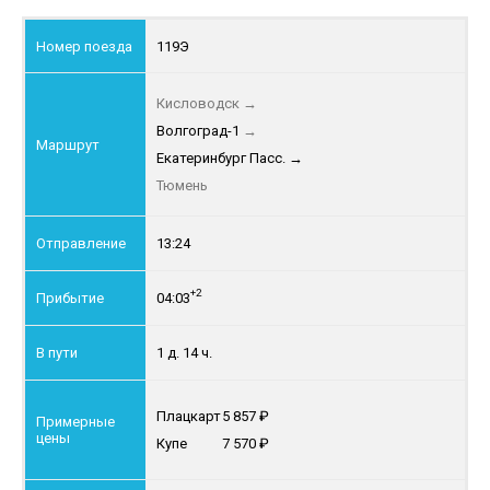
119Э
Кисловодск
→
Волгоград-1
→
Екатеринбург Пасс.
→
Тюмень
13:24
+2
04:03
1 д. 14 ч.
Плацкарт
5 857
Купе
7 570