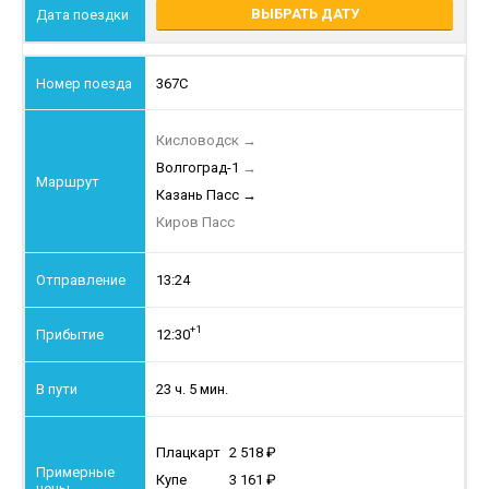
ВЫБРАТЬ ДАТУ
367С
Кисловодск
→
Волгоград-1
→
Казань Пасс
→
Киров Пасс
13:24
+1
12:30
23 ч. 5 мин.
Плацкарт
2 518
Купе
3 161