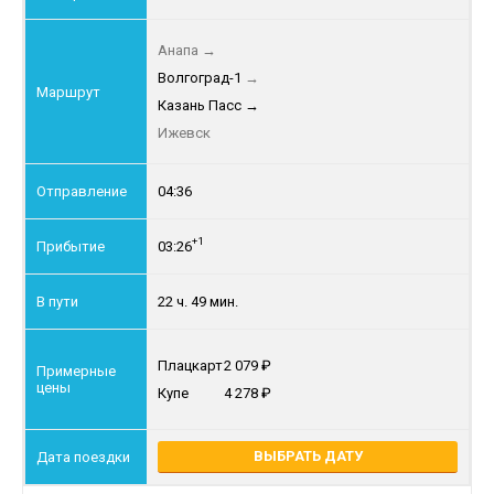
Анапа
→
Волгоград-1
→
Казань Пасс
→
Ижевск
04:36
+1
03:26
22 ч. 49 мин.
Плацкарт
2 079
Купе
4 278
ВЫБРАТЬ ДАТУ