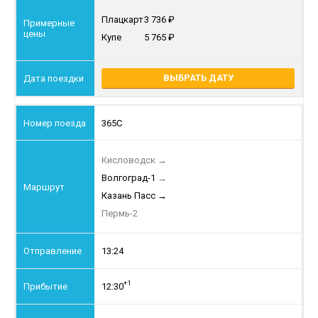
Плацкарт
3 736
Купе
5 765
ВЫБРАТЬ ДАТУ
365С
Кисловодск
→
Волгоград-1
→
Казань Пасс
→
Пермь-2
13:24
+1
12:30