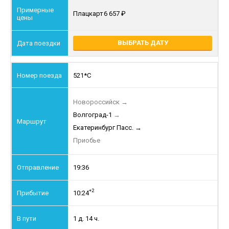
Плацкарт
6 657
ВЫБРАТЬ ДАТУ
521*С
Новороссийск
→
Волгоград-1
→
Екатеринбург Пасс.
→
Приобье
19:36
+2
10:24
1 д. 14 ч.