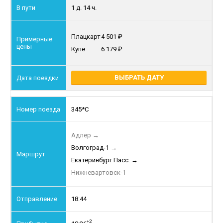
1 д. 14 ч.
Плацкарт
4 501
Купе
6 179
ВЫБРАТЬ ДАТУ
345*С
Адлер
→
Волгоград-1
→
Екатеринбург Пасс.
→
Нижневартовск-1
18:44
+2