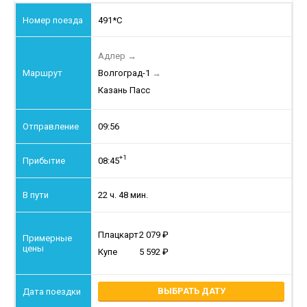
491*С
Адлер
→
Волгоград-1
→
Казань Пасс
09:56
+1
08:45
22 ч. 48 мин.
Плацкарт
2 079
Купе
5 592
ВЫБРАТЬ ДАТУ