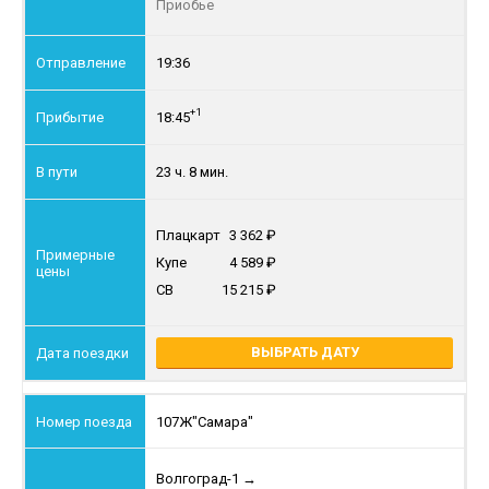
Приобье
19:36
+1
18:45
23 ч. 8 мин.
Плацкарт
3 362
Купе
4 589
СВ
15 215
ВЫБРАТЬ ДАТУ
107Ж
"Самара"
Волгоград-1
→