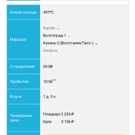
497*С
Адлер
→
Волгоград-1
→
Казань-2 (Восстание Пасс.)
→
Ижевск
05:08
+1
10:56
1 д. 5 ч.
Плацкарт
2 230
Купе
5 156