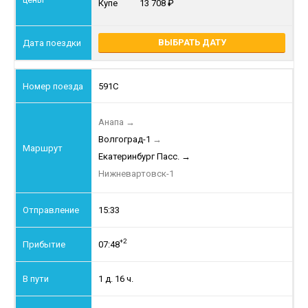
Купе
13 708
ВЫБРАТЬ ДАТУ
591С
Анапа
→
Волгоград-1
→
Екатеринбург Пасс.
→
Нижневартовск-1
15:33
+2
07:48
1 д. 16 ч.