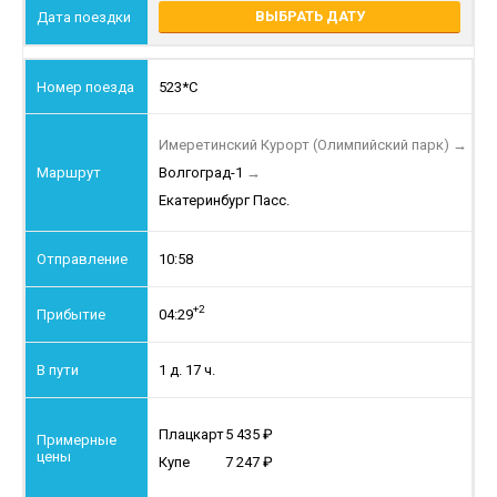
ВЫБРАТЬ ДАТУ
523*С
Имеретинский Курорт (Олимпийский парк)
→
Волгоград-1
→
Екатеринбург Пасс.
10:58
+2
04:29
1 д. 17 ч.
Плацкарт
5 435
Купе
7 247