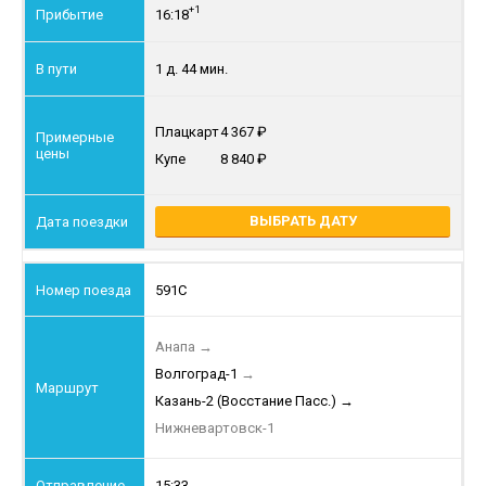
+1
16:18
1 д. 44 мин.
Плацкарт
4 367
Купе
8 840
ВЫБРАТЬ ДАТУ
591С
Анапа
→
Волгоград-1
→
Казань-2 (Восстание Пасс.)
→
Нижневартовск-1
15:33