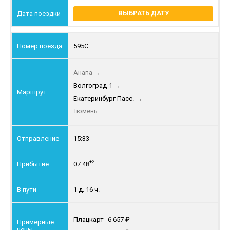
ВЫБРАТЬ ДАТУ
595С
Анапа
→
Волгоград-1
→
Екатеринбург Пасс.
→
Тюмень
15:33
+2
07:48
1 д. 16 ч.
Плацкарт
6 657