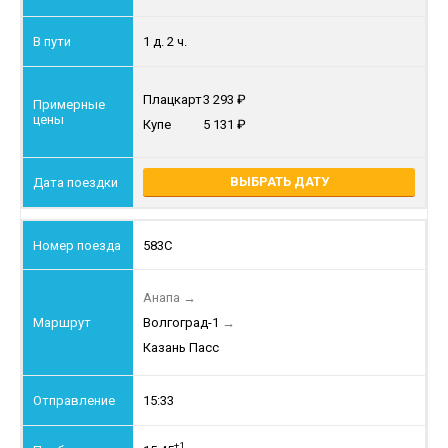
1 д. 2 ч.
Плацкарт
3 293
Купе
5 131
ВЫБРАТЬ ДАТУ
583С
Анапа
→
Волгоград-1
→
Казань Пасс
15:33
+1