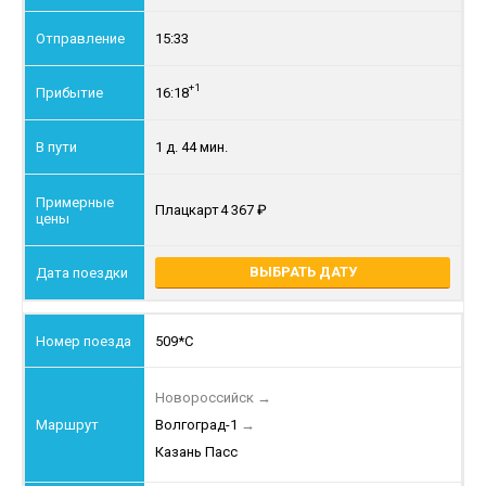
15:33
+1
16:18
1 д. 44 мин.
Плацкарт
4 367
ВЫБРАТЬ ДАТУ
509*С
Новороссийск
→
Волгоград-1
→
Казань Пасс