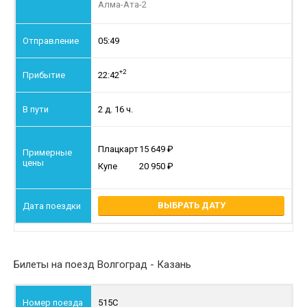
Алма-Ата-2
05:49
+2
22:42
2 д. 16 ч.
Плацкарт
15 649
Купе
20 950
ВЫБРАТЬ ДАТУ
Билеты на поезд Волгоград - Казань
515С