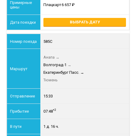
Плацкарт
6 657
ВЫБРАТЬ ДАТУ
585С
Анапа
→
Волгоград-1
→
Екатеринбург Пасс.
→
Тюмень
15:33
+2
07:48
1 д. 16 ч.