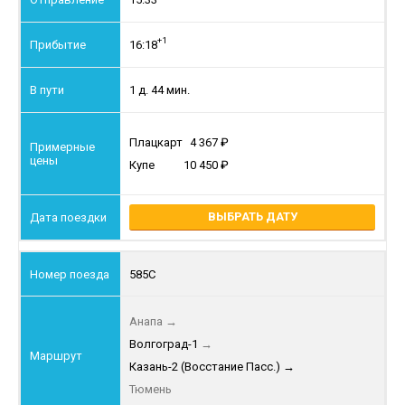
+1
16:18
1 д. 44 мин.
Плацкарт
4 367
Купе
10 450
ВЫБРАТЬ ДАТУ
585С
Анапа
→
Волгоград-1
→
Казань-2 (Восстание Пасс.)
→
Тюмень