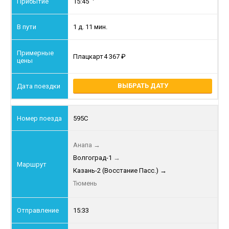
15:45
1 д. 11 мин.
Плацкарт
4 367
ВЫБРАТЬ ДАТУ
595С
Анапа
→
Волгоград-1
→
Казань-2 (Восстание Пасс.)
→
Тюмень
15:33