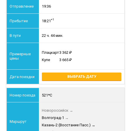
19:36
+1
18:21
22 ч. 44 мин.
Плацкарт
3 362
Купе
3 665
ВЫБРАТЬ ДАТУ
521*С
Новороссийск
→
Волгоград-1
→
Казань-2 (Восстание Пасс.)
→