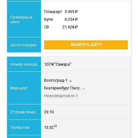
Плацкарт
5 435
Купе
6 254
СВ
21 628
ВЫБРАТЬ ДАТУ
107Ж
"Самара"
Волгоград-1
→
Екатеринбург Пасс.
→
Нижневартовск-1
23:10
+2
13:32