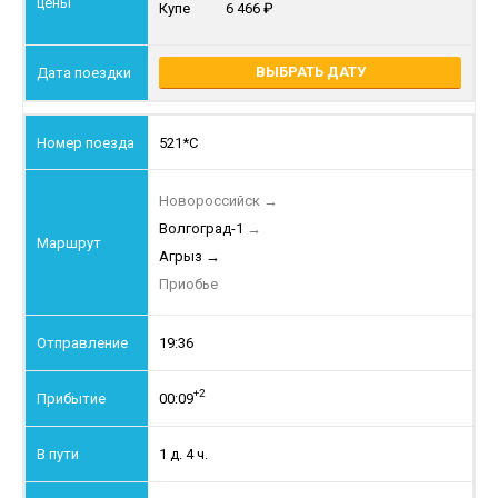
Купе
6 466
ВЫБРАТЬ ДАТУ
521*С
Новороссийск
→
Волгоград-1
→
Агрыз
→
Приобье
19:36
+2
00:09
1 д. 4 ч.