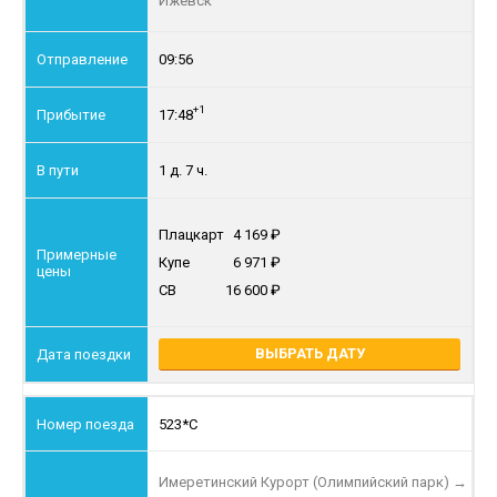
Ижевск
09:56
+1
17:48
1 д. 7 ч.
Плацкарт
4 169
Купе
6 971
СВ
16 600
ВЫБРАТЬ ДАТУ
523*С
Имеретинский Курорт (Олимпийский парк)
→