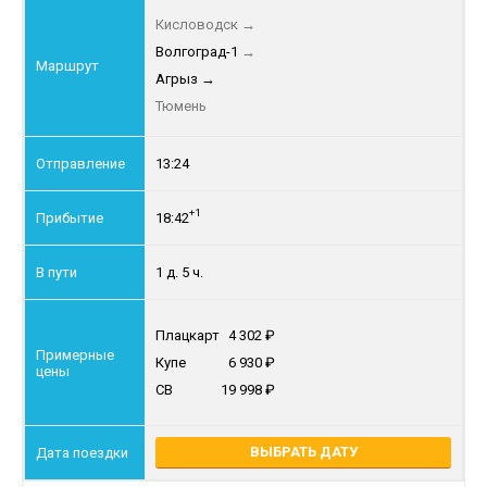
Кисловодск
→
Волгоград-1
→
Агрыз
→
Тюмень
13:24
+1
18:42
1 д. 5 ч.
Плацкарт
4 302
Купе
6 930
СВ
19 998
ВЫБРАТЬ ДАТУ