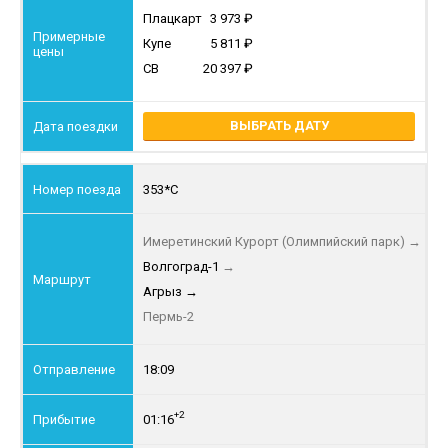
Плацкарт
3 973
Купе
5 811
СВ
20 397
ВЫБРАТЬ ДАТУ
353*С
Имеретинский Курорт (Олимпийский парк)
→
Волгоград-1
→
Агрыз
→
Пермь-2
18:09
+2
01:16