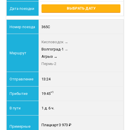
ВЫБРАТЬ ДАТУ
365С
Кисловодск
→
Волгоград-1
→
Агрыз
→
Пермь-2
13:24
+1
19:45
1 д. 6 ч.
Плацкарт
3 973