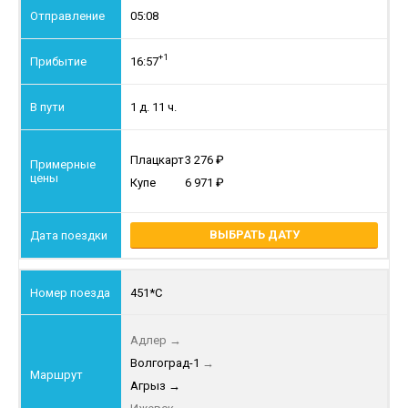
05:08
+1
16:57
1 д. 11 ч.
Плацкарт
3 276
Купе
6 971
ВЫБРАТЬ ДАТУ
451*С
Адлер
→
Волгоград-1
→
Агрыз
→