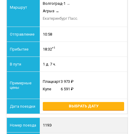
Волгоград-1
→
Агрыз
→
Екатеринбург Пасс.
10:58
+1
18:32
1 д. 7 ч.
Плацкарт
3 973
Купе
6 591
ВЫБРАТЬ ДАТУ
119Э