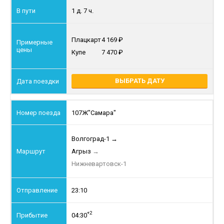
1 д. 7 ч.
Плацкарт
4 169
Купе
7 470
ВЫБРАТЬ ДАТУ
107Ж
"Самара"
Волгоград-1
→
Агрыз
→
Нижневартовск-1
23:10
+2
04:30