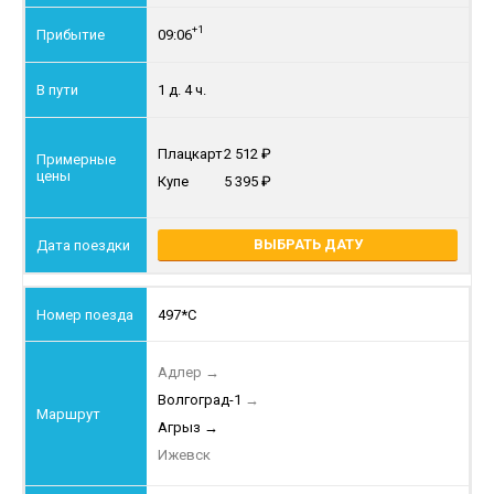
+1
09:06
1 д. 4 ч.
Плацкарт
2 512
Купе
5 395
ВЫБРАТЬ ДАТУ
497*С
Адлер
→
Волгоград-1
→
Агрыз
→
Ижевск