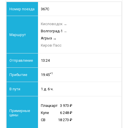
367С
Кисловодск
→
Волгоград-1
→
Агрыз
→
Киров Пасс
13:24
+1
19:45
1 д. 6 ч.
Плацкарт
3 973
Купе
6 248
СВ
18 273