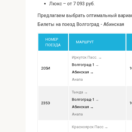
Люкс – от 7 093 руб.
Предлагаем выбрать оптимальный вариант
Билеты на поезд Волгоград - Абинская
НОМЕР
МАРШРУТ
ПОЕЗДА
Иркутск Пасс.
→
Волгоград-1
→
205И
1
Абинская
→
Анапа
Тында
→
Волгоград-1
→
235Э
1
Абинская
→
Анапа
Красноярск Пасс
→