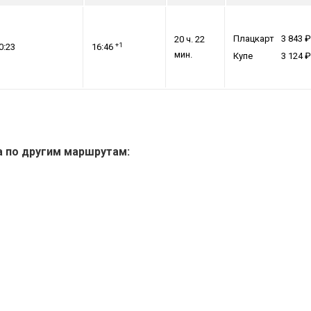
Плацкарт
3 843
20 ч. 22
+1
0:23
16:46
мин.
Купе
3 124
а по другим маршрутам: