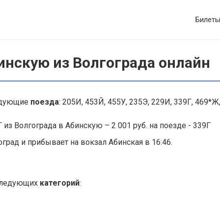
Билет
инскую из Волгограда онлайн
ледующие
поезда
: 205И, 453Й, 455У, 235Э, 229И, 339Г, 469*Ж,
 из Волгограда в Абинскую – 2 001 руб. на поезде - 339Г
град и прибывает на вокзал Абинская в 16:46.
 следующих
категорий
: