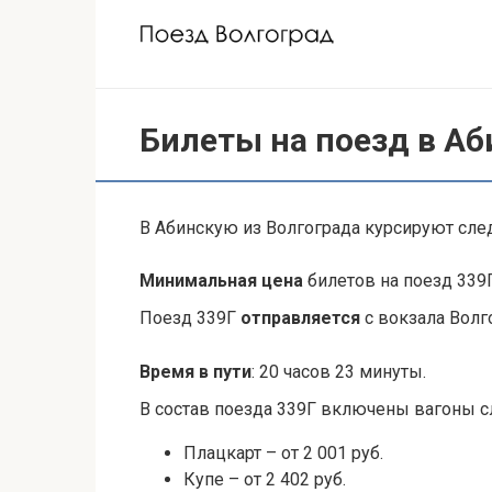
Перейти
к
контенту
Билеты на поезд в Аб
В Абинскую из Волгограда курсируют с
Минимальная цена
билетов на поезд 339Г
Поезд 339Г
отправляется
с вокзала Волго
Время в пути
: 20 часов 23 минуты.
В состав поезда 339Г включены вагоны
Плацкарт – от 2 001 руб.
Купе – от 2 402 руб.