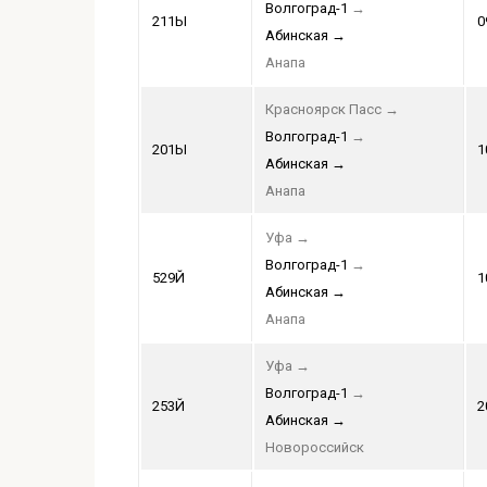
Волгоград-1
→
211Ы
0
Абинская
→
Анапа
Красноярск Пасс
→
Волгоград-1
→
201Ы
1
Абинская
→
Анапа
Уфа
→
Волгоград-1
→
529Й
1
Абинская
→
Анапа
Уфа
→
Волгоград-1
→
253Й
2
Абинская
→
Новороссийск