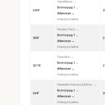
Челябинск
→
Волгоград-1
→
255У
2
Абинская
→
Новороссийск
Казань Пасс
→
Волгоград-1
→
509Г
2
Абинская
→
Новороссийск
Приобье
→
Волгоград-1
→
521*Е
2
Абинская
→
Новороссийск
Нижний Новгород Моск.
→
Волгоград-1
→
339Г
2
Абинская
→
Новороссийск