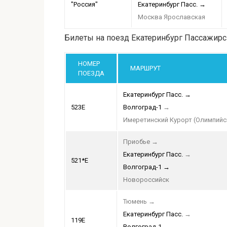
"Россия"
Екатеринбург Пасс.
→
Москва Ярославская
Билеты на поезд Екатеринбург Пассажирс
НОМЕР
МАРШРУТ
ПОЕЗДА
Екатеринбург Пасс.
→
523Е
Волгоград-1
→
Имеретинский Курорт (Олимпийс
Приобье
→
Екатеринбург Пасс.
→
521*Е
Волгоград-1
→
Новороссийск
Тюмень
→
Екатеринбург Пасс.
→
119Е
Волгоград-1
→