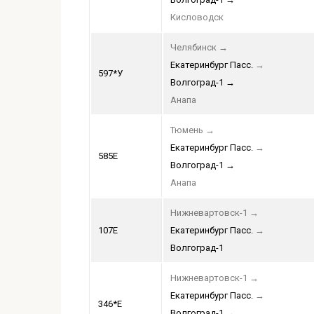
Кисловодск
Челябинск
→
Екатеринбург Пасс.
→
597*У
Волгоград-1
→
Анапа
Тюмень
→
Екатеринбург Пасс.
→
585Е
Волгоград-1
→
Анапа
Нижневартовск-1
→
107Е
Екатеринбург Пасс.
→
Волгоград-1
Нижневартовск-1
→
Екатеринбург Пасс.
→
346*Е
Волгоград-1
→