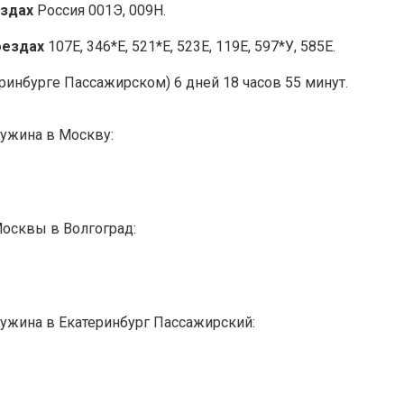
ездах
Россия 001Э, 009Н.
оездах
107Е, 346*Е, 521*Е, 523Е, 119Е, 597*У, 585Е.
ринбурге Пассажирском) 6 дней 18 часов 55 минут.
Ружина в Москву:
Москвы в Волгоград:
Ружина в Екатеринбург Пассажирский: