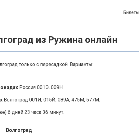
Билет
лгоград из Ружина онлайн
гоград только с пересадкой. Варианты:
поездах
Россия 001Э, 009Н.
х
Волгоград 001И, 015Й, 089А, 475М, 577М.
е) 6 дней 23 часа 36 минут.
 – Волгоград