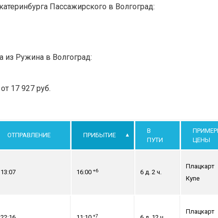
катеринбурга Пассажирского в Волгоград:
а из Ружина в Волгоград:
т 17 927 руб.
В
ПРИМЕР
ОТПРАВЛЕНИЕ
ПРИБЫТИЕ
ПУТИ
ЦЕНЫ
Плацкарт
+6
13:07
16:00
6 д. 2 ч.
Купе
Плацкарт
+7
22:16
11:10
6 д. 12 ч.