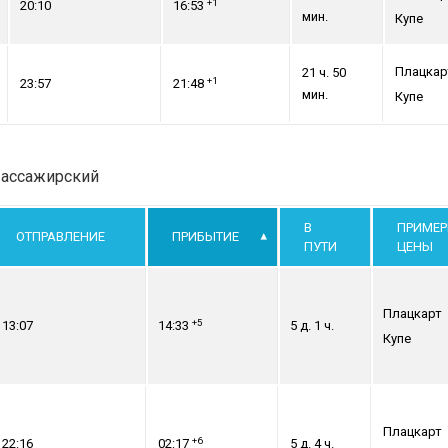
+1
20:10
16:53
мин.
Купе
Плацкар
21 ч. 50
+1
23:57
21:48
мин.
Купе
Пассажирский
В
ПРИМЕ
ОТПРАВЛЕНИЕ
ПРИБЫТИЕ
ПУТИ
ЦЕНЫ
Плацкарт
+5
13:07
14:33
5 д. 1 ч.
Купе
Плацкарт
+6
22:16
02:17
5 д. 4 ч.