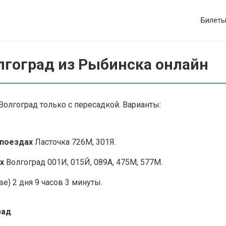
Билет
лгоград из Рыбинска онлайн
олгоград только с пересадкой. Варианты:
 поездах
Ласточка 726М, 301Я.
х
Волгоград 001И, 015Й, 089А, 475М, 577М.
е) 2 дня 9 часов 3 минуты.
рад