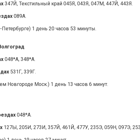
ах
347Й, Текстильный край 045Я, 043Я, 047М, 447Й, 443Я.
ездах
089А.
-Петербурге) 1 день 20 часов 53 минуты.
Волгоград
ах
048*А, 348*А.
здах
531Г, 339Г.
м Новгороде Моск.) 1 день 13 часов 6 минут.
оездах
048*А.
х
127Ы, 205И, 273И, 357Й, 461Й, 477У, 235Э, 059Н, 097Э, 253
е) 1 день 19 часов 27 минут.