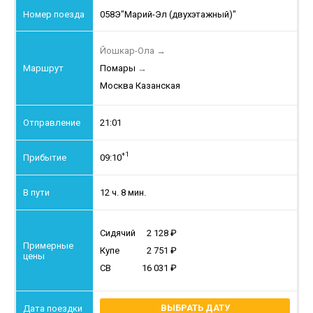
058Э
"Марий-Эл (двухэтажный)"
Йошкар-Ола
→
Помары
→
Москва Казанская
21:01
+1
09:10
12 ч. 8 мин.
Сидячий
2 128
Купе
2 751
СВ
16 031
ВЫБРАТЬ ДАТУ