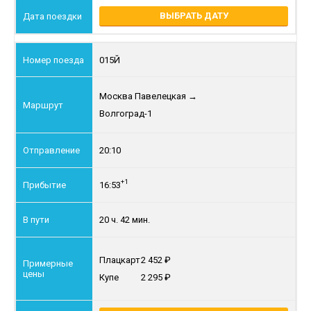
ВЫБРАТЬ ДАТУ
015Й
Москва Павелецкая
→
Волгоград-1
20:10
+1
16:53
20 ч. 42 мин.
Плацкарт
2 452
Купе
2 295