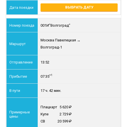
ВЫБРАТЬ ДАТУ
001И
"Волгоград"
Москва Павелецкая
→
Волгоград-1
13:52
+1
07:35
17 ч. 42 мин.
Плацкарт
5 620
Купе
2 729
СВ
20 599