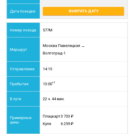
ВЫБРАТЬ ДАТУ
577М
Москва Павелецкая
→
Волгоград-1
14:15
+1
13:00
22 ч. 44 мин.
Плацкарт
3 733
Купе
6 259