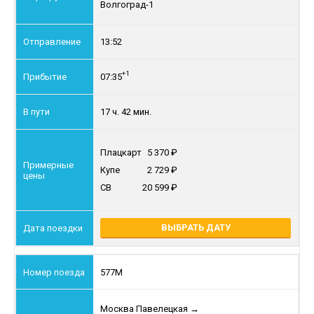
Волгоград-1
13:52
+1
07:35
17 ч. 42 мин.
Плацкарт
5 370
Купе
2 729
СВ
20 599
ВЫБРАТЬ ДАТУ
577М
Москва Павелецкая
→