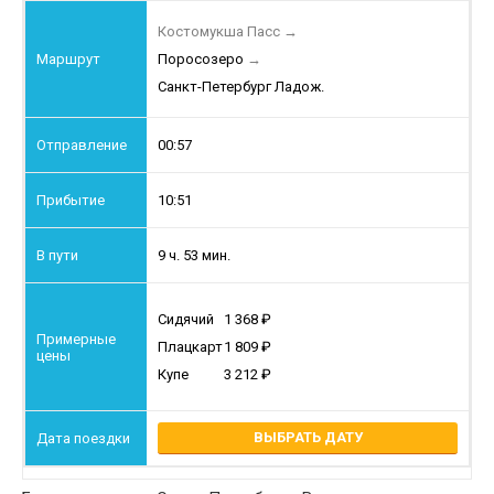
Костомукша Пасс
→
Поросозеро
→
Санкт-Петербург Ладож.
00:57
10:51
9 ч. 53 мин.
Сидячий
1 368
Плацкарт
1 809
Купе
3 212
ВЫБРАТЬ ДАТУ