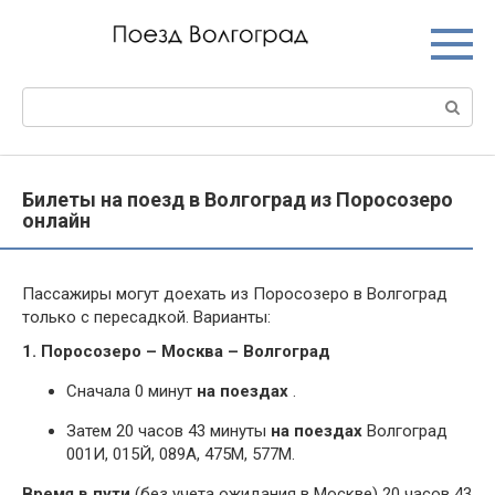
Перейти
к
контенту
Поиск:
Билеты на поезд в Волгоград из Поросозеро
онлайн
Пассажиры могут доехать из Поросозеро в Волгоград
только с пересадкой. Варианты:
1. Поросозеро – Москва – Волгоград
Сначала 0 минут
на поездах
.
Затем 20 часов 43 минуты
на поездах
Волгоград
001И, 015Й, 089А, 475М, 577М.
Время в пути
(без учета ожидания в Москве) 20 часов 43