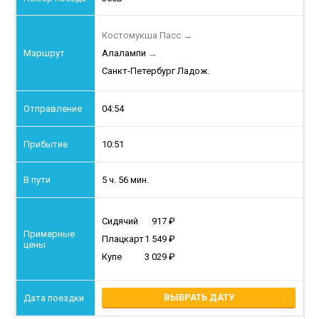
Костомукша Пасс
→
Алалампи
→
Санкт-Петербург Ладож.
04:54
10:51
5 ч. 56 мин.
Сидячий
917
Плацкарт
1 549
Купе
3 029
ВЫБРАТЬ ДАТУ