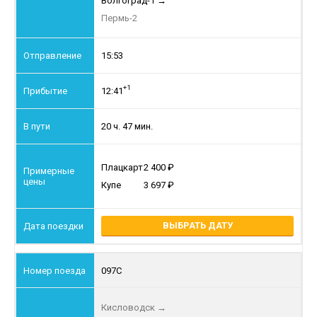
Волгоград-1
→
Пермь-2
15:53
+1
12:41
20 ч. 47 мин.
Плацкарт
2 400
Купе
3 697
ВЫБРАТЬ ДАТУ
097С
Кисловодск
→