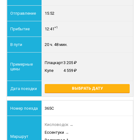
15:52
+1
12:41
20 ч. 48 мин.
Плацкарт
3 205
Купе
4 559
ВЫБРАТЬ ДАТУ
365С
Кисловодск
→
Ессентуки
→