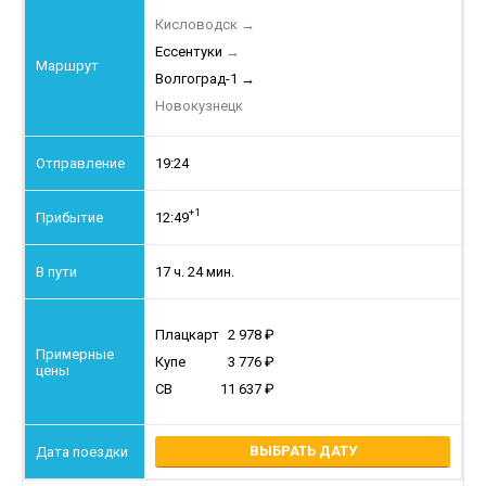
Кисловодск
→
Ессентуки
→
Волгоград-1
→
Новокузнецк
19:24
+1
12:49
17 ч. 24 мин.
Плацкарт
2 978
Купе
3 776
СВ
11 637
ВЫБРАТЬ ДАТУ