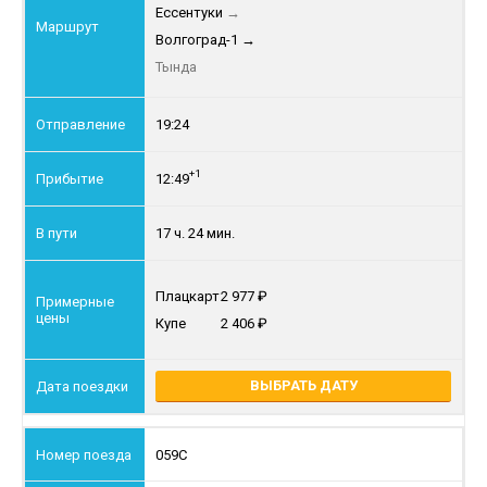
Ессентуки
→
Волгоград-1
→
Тында
19:24
+1
12:49
17 ч. 24 мин.
Плацкарт
2 977
Купе
2 406
ВЫБРАТЬ ДАТУ
059С