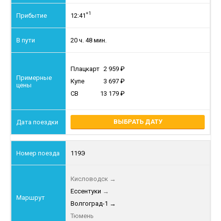
+1
12:41
20 ч. 48 мин.
Плацкарт
2 959
Купе
3 697
СВ
13 179
ВЫБРАТЬ ДАТУ
119Э
Кисловодск
→
Ессентуки
→
Волгоград-1
→
Тюмень