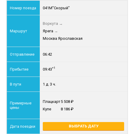
041М
"Скорый"
Воркута
→
Ярега
→
Москва Ярославская
06:42
+1
09:43
1 д. 3 ч.
Плацкарт
5 508
Купе
8 186
ВЫБРАТЬ ДАТУ