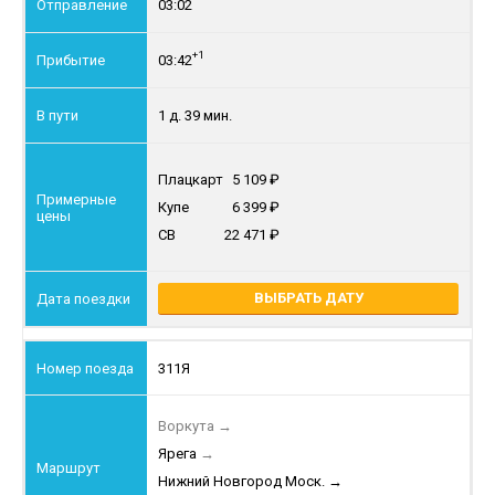
03:02
+1
03:42
1 д. 39 мин.
Плацкарт
5 109
Купе
6 399
СВ
22 471
ВЫБРАТЬ ДАТУ
311Я
Воркута
→
Ярега
→
Нижний Новгород Моск.
→