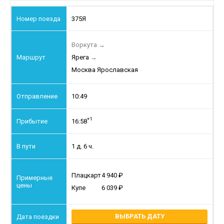
375Я
Воркута
→
Ярега
→
Москва Ярославская
10:49
+1
16:58
1 д. 6 ч.
Плацкарт
4 940
Купе
6 039
ВЫБРАТЬ ДАТУ