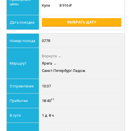
Купе
8 916
ВЫБРАТЬ ДАТУ
077Я
Воркута
→
Ярега
→
Санкт-Петербург Ладож.
10:37
+1
18:40
1 д. 8 ч.