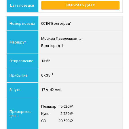
ВЫБРАТЬ ДАТУ
001И
"Волгоград"
Москва Павелецкая
→
Волгоград-1
13:52
+1
07:35
17 ч. 42 мин.
Плацкарт
5 620
Купе
2 729
СВ
20 599