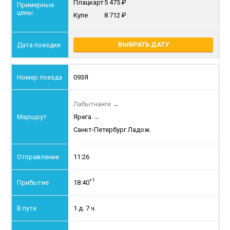
Плацкарт
5 475
Купе
8 712
ВЫБРАТЬ ДАТУ
093Я
Лабытнанги
→
Ярега
→
Санкт-Петербург Ладож.
11:26
+1
18:40
1 д. 7 ч.