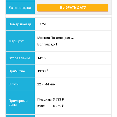
ВЫБРАТЬ ДАТУ
577М
Москва Павелецкая
→
Волгоград-1
14:15
+1
13:00
22 ч. 44 мин.
Плацкарт
3 733
Купе
6 259