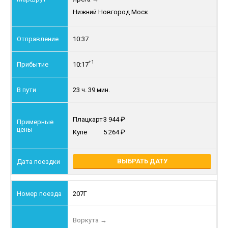
Нижний Новгород Моск.
10:37
+1
10:17
23 ч. 39 мин.
Плацкарт
3 944
Купе
5 264
ВЫБРАТЬ ДАТУ
207Г
Воркута
→