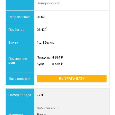
Новороссийск
03:02
+1
03:42
1 д. 39 мин.
Плацкарт
4 934
Купе
5 646
ВЫБРАТЬ ДАТУ
277Г
Лабытнанги
→
Ярега
→