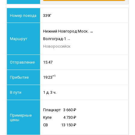
339Г
Нижний Новгород Моск.
→
Волгоград-1
→
Новороссийск
15:47
+1
19:23
1 д. 3 ч.
Плацкарт
3 660
Купе
4 730
СВ
13 150