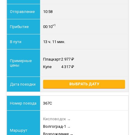
10:58
+1
00:10
13 ч. 11 мин.
Плацкарт
2 977
Купе
4 317
ВЫБРАТЬ ДАТУ
367С
Кисловодск
→
Волгоград-1
→
Возрождение
→