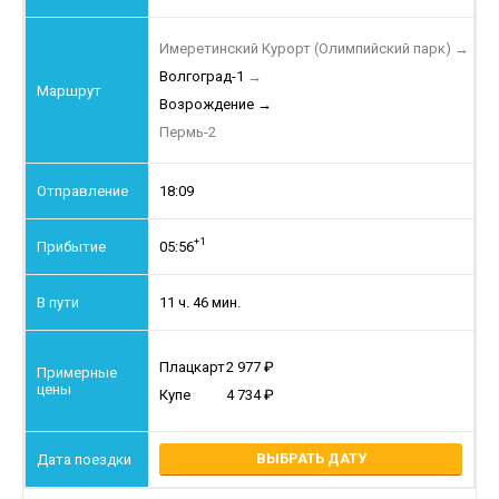
Имеретинский Курорт (Олимпийский парк)
→
Волгоград-1
→
Возрождение
→
Пермь-2
18:09
+1
05:56
11 ч. 46 мин.
Плацкарт
2 977
Купе
4 734
ВЫБРАТЬ ДАТУ