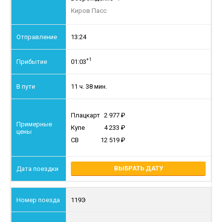
Киров Пасс
13:24
+1
01:03
11 ч. 38 мин.
Плацкарт
2 977
Купе
4 233
СВ
12 519
ВЫБРАТЬ ДАТУ
119Э