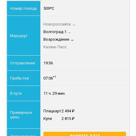
509*С
Новороссийск
→
Волгоград-1
→
Возрождение
→
Казань Пасс
19:36
+1
07:06
11 ч. 29 мин.
Плацкарт
2 494
Купе
2 815
ВЫБРАТЬ ДАТУ