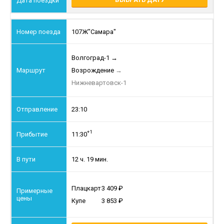
107Ж
"Самара"
Волгоград-1
→
Возрождение
→
Нижневартовск-1
23:10
+1
11:30
12 ч. 19 мин.
Плацкарт
3 409
Купе
3 853