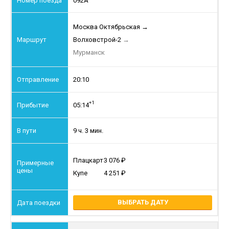
092А
Москва Октябрьская
→
Волховстрой-2
→
Мурманск
20:10
+1
05:14
9 ч. 3 мин.
Плацкарт
3 076
Купе
4 251
ВЫБРАТЬ ДАТУ