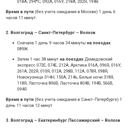
018А, 294*С, 092А, 016У, 218А, 202Я, 194В.
Время в пути
(без учета ожидания в Москве) 1 день 6
часов 11 минут.
2. Волгоград – Санкт-Петербург – Волхов
Сначала 1 день 9 часов 34 минуты
на поездах
089Ж.
Затем 1 час 38 минут
на поездах
Демидовский
экспресс 072Е, 074Е, 212А, Арктика 016А, 096Я, 016У,
261А, 202Я, 010Я, 012А, 298В, 112А, 078Я, 098Я,
Новокузнецк 014Н, 150А, 214Ь, Белые ночи 318Я,
118Я, Ласточка 806В, Ласточка 804В, 194В, 566В,
094Я.
Время в пути
(без учета ожидания в Санкт-Петербурге) 1
день 11 часов 12 минут.
3. Волгоград – Екатеринбург Пассажирский – Волхов