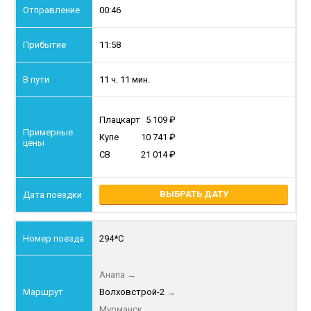
00:46
11:58
11 ч. 11 мин.
Плацкарт
5 109
Купе
10 741
СВ
21 014
ВЫБРАТЬ ДАТУ
294*С
Анапа
→
Волховстрой-2
→
Мурманск