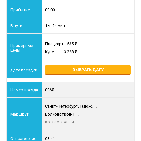
09:00
1 ч. 54 мин.
Плацкарт
1 535
Купе
3 228
ВЫБРАТЬ ДАТУ
096Я
Санкт-Петербург Ладож.
→
Волховстрой-1
→
Котлас Южный
08:41