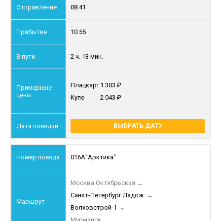
08:41
10:55
2 ч. 13 мин.
Плацкарт
1 303
Купе
2 043
ВЫБРАТЬ ДАТУ
016А
"Арктика"
Москва Октябрьская
→
Санкт-Петербург Ладож.
→
Волховстрой-1
→
Мурманск