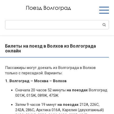
Перейти
к
контенту
Поиск:
Билеты на поезд в Волхов из Волгограда
онлайн
Пассажиры могут доехать из Волгограда в Волхов
только с пересадкой. Варианты:
1. Волгоград – Москва – Волхов
Сначала 20 часов 52 минуты
на поездах
Волгоград
001Ж, 015Ж, 089Ж, 475Ж.
Затем 9 часов 19 минут
на поездах
212А, 226С,
242А, 286С, Арктика 016А, Карелия (двухэтажный)