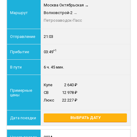
Москва Октябрьская
→
Волховстрой-2
→
Петрозаводск-Пасс
21:03
+1
03:49
6 ч. 45 мин.
Купе
2 640
СВ
12 978
Люкс
22 227
ВЫБРАТЬ ДАТУ