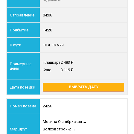
04:06
14:26
10 ч. 19 мин.
Плацкарт
2 483
Купе
3 119
ВЫБРАТЬ ДАТУ
242А
Москва Октябрьская
→
Волховстрой-2
→