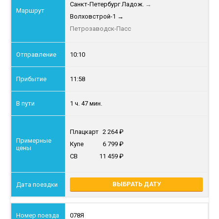
Санкт-Петербург Ладож.
→
Волховстрой-1
→
Петрозаводск-Пасс
10:10
11:58
1 ч. 47 мин.
Плацкарт
2 264
Купе
6 799
СВ
11 459
ВЫБРАТЬ ДАТУ
078Я