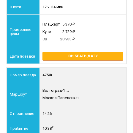
17 ч. 34 мин.
Плацкарт
5 370
Купе
2 729
СВ
20 933
ВЫБРАТЬ ДАТУ
475Ж
Волгоград-1
→
Москва Павелецкая
14:26
+1
10:38