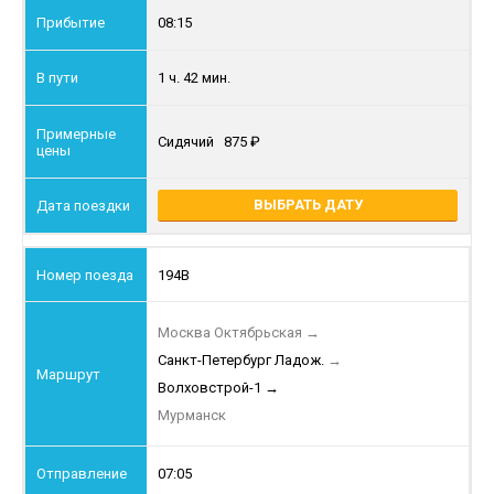
08:15
1 ч. 42 мин.
Сидячий
875
ВЫБРАТЬ ДАТУ
194В
Москва Октябрьская
→
Санкт-Петербург Ладож.
→
Волховстрой-1
→
Мурманск
07:05