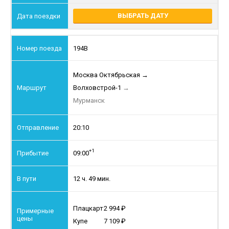
ВЫБРАТЬ ДАТУ
194В
Москва Октябрьская
→
Волховстрой-1
→
Мурманск
20:10
+1
09:00
12 ч. 49 мин.
Плацкарт
2 994
Купе
7 109