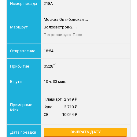
218А
Москва Октябрьская
→
Волховстрой-2
→
Петрозаводск-Пасс
18:54
+1
05:28
10 ч. 33 мин.
Плацкарт
2 919
Купе
2 710
СВ
10 044
ВЫБРАТЬ ДАТУ