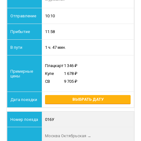
10:10
11:58
1 ч. 47 мин.
Плацкарт
1 346
Купе
1 678
СВ
9 705
ВЫБРАТЬ ДАТУ
016У
Москва Октябрьская
→