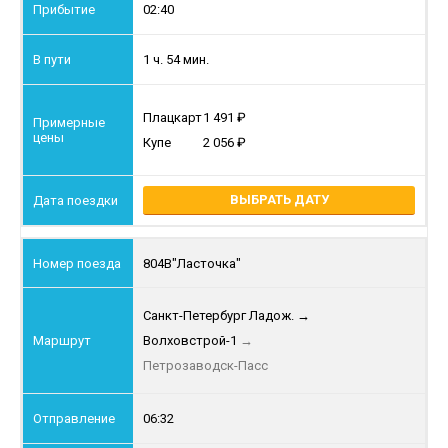
02:40
1 ч. 54 мин.
Плацкарт
1 491
Купе
2 056
ВЫБРАТЬ ДАТУ
804В
"Ласточка"
Санкт-Петербург Ладож.
→
Волховстрой-1
→
Петрозаводск-Пасс
06:32