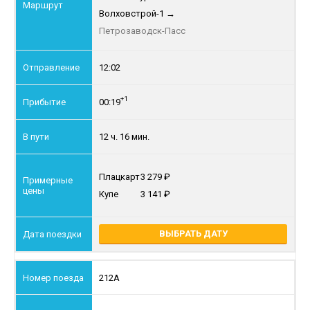
Волховстрой-1
→
Петрозаводск-Пасс
12:02
+1
00:19
12 ч. 16 мин.
Плацкарт
3 279
Купе
3 141
ВЫБРАТЬ ДАТУ
212А