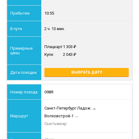
10:55
2 ч. 13 мин.
Плацкарт
1 303
Купе
2 043
ВЫБРАТЬ ДАТУ
098Я
Санкт-Петербург Ладож.
→
Волховстрой-1
→
Сыктывкар