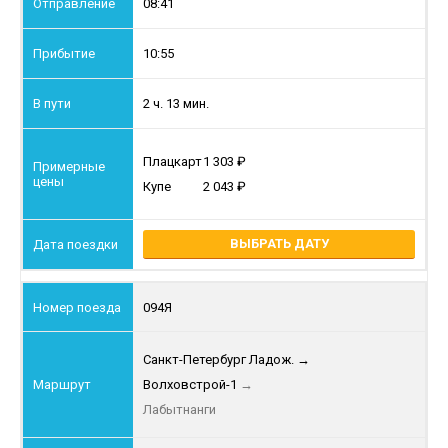
08:41
10:55
2 ч. 13 мин.
Плацкарт
1 303
Купе
2 043
ВЫБРАТЬ ДАТУ
094Я
Санкт-Петербург Ладож.
→
Волховстрой-1
→
Лабытнанги