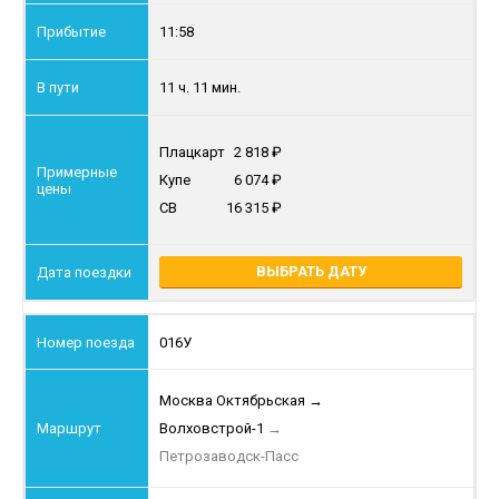
11:58
11 ч. 11 мин.
Плацкарт
2 818
Купе
6 074
СВ
16 315
ВЫБРАТЬ ДАТУ
016У
Москва Октябрьская
→
Волховстрой-1
→
Петрозаводск-Пасс