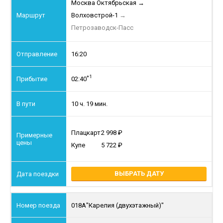
Москва Октябрьская
→
Волховстрой-1
→
Петрозаводск-Пасс
16:20
+1
02:40
10 ч. 19 мин.
Плацкарт
2 998
Купе
5 722
ВЫБРАТЬ ДАТУ
018А
"Карелия (двухэтажный)"