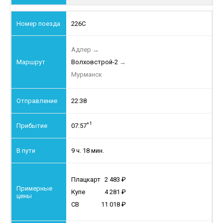
226С
Адлер
→
Волховстрой-2
→
Мурманск
22:38
+1
07:57
9 ч. 18 мин.
Плацкарт
2 483
Купе
4 281
СВ
11 018