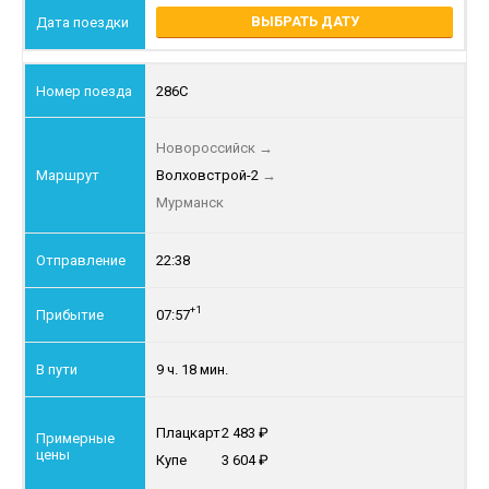
ВЫБРАТЬ ДАТУ
286С
Новороссийск
→
Волховстрой-2
→
Мурманск
22:38
+1
07:57
9 ч. 18 мин.
Плацкарт
2 483
Купе
3 604