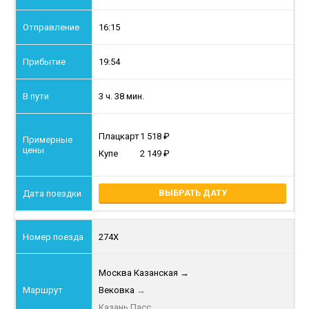
16:15
19:54
3 ч. 38 мин.
Плацкарт
1 518
Купе
2 149
ВЫБРАТЬ ДАТУ
274Х
Москва Казанская
→
Вековка
→
Казань Пасс