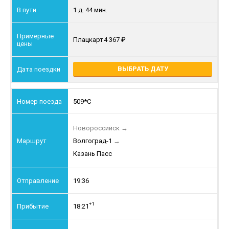
1 д. 44 мин.
Плацкарт
4 367
ВЫБРАТЬ ДАТУ
509*С
Новороссийск
→
Волгоград-1
→
Казань Пасс
19:36
+1
18:21