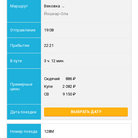
Вековка
→
Йошкар-Ола
19:08
22:21
3 ч. 12 мин.
Сидячий
886
Купе
2 082
СВ
9 150
ВЫБРАТЬ ДАТУ
128М