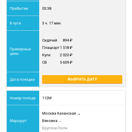
03:38
3 ч. 17 мин.
Сидячий
894
Плацкарт
1 518
Купе
2 020
СВ
5 609
ВЫБРАТЬ ДАТУ
112М
Москва Казанская
→
Вековка
→
Круглое Поле