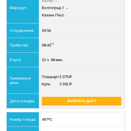
Адлер
→
Волгоград-1
→
Казань Пасс
09:56
+1
08:45
22 ч. 48 мин.
Плацкарт
2 079
Купе
5 592
ВЫБРАТЬ ДАТУ
497*С