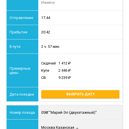
Ижевск
17:44
20:42
2 ч. 57 мин.
Сидячий
1 412
Купе
2 446
СВ
9 239
ВЫБРАТЬ ДАТУ
058Г
"Марий-Эл (двухэтажный)"
Москва Казанская
→