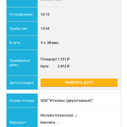
16:15
19:54
3 ч. 38 мин.
Плацкарт
1 251
Купе
2 812
ВЫБРАТЬ ДАТУ
026Г
"Италмас (двухэтажный)"
Москва Казанская
→
Вековка
→