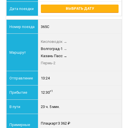
ВЫБРАТЬ ДАТУ
365С
Кисловодск
→
Волгоград-1
→
Казань Пасс
→
Пермь-2
13:24
+1
12:30
23 ч. 5 мин.
Плацкарт
3 362