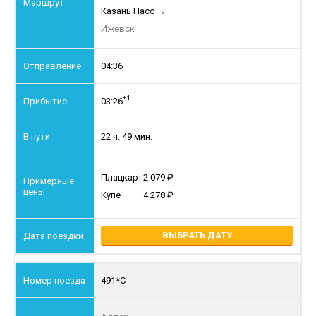
Казань Пасс
→
Ижевск
04:36
+1
03:26
22 ч. 49 мин.
Плацкарт
2 079
Купе
4 278
ВЫБРАТЬ ДАТУ
491*С