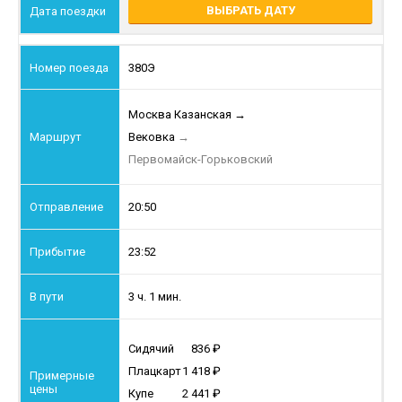
ВЫБРАТЬ ДАТУ
380Э
Москва Казанская
→
Вековка
→
Первомайск-Горьковский
20:50
23:52
3 ч. 1 мин.
Сидячий
836
Плацкарт
1 418
Купе
2 441