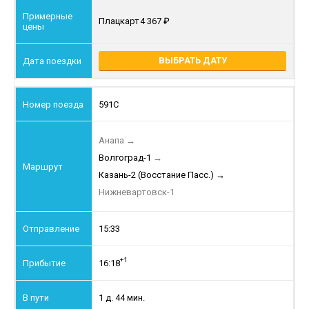
Плацкарт
4 367
ВЫБРАТЬ ДАТУ
591С
Анапа
→
Волгоград-1
→
Казань-2 (Восстание Пасс.)
→
Нижневартовск-1
15:33
+1
16:18
1 д. 44 мин.