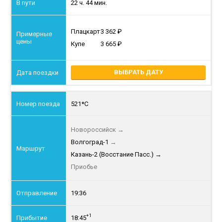
22 ч. 44 мин.
Плацкарт
3 362
Купе
3 665
ВЫБРАТЬ ДАТУ
521*С
Новороссийск
→
Волгоград-1
→
Казань-2 (Восстание Пасс.)
→
Приобье
19:36
+1
18:45