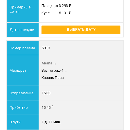
Плацкарт
3 293
Купе
5 131
ВЫБРАТЬ ДАТУ
583С
Анапа
→
Волгоград-1
→
Казань Пасс
15:33
+1
15:45
1 д. 11 мин.