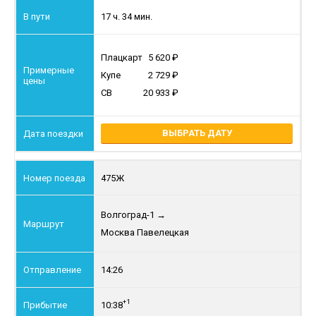
17 ч. 34 мин.
Плацкарт
5 620
Купе
2 729
СВ
20 933
ВЫБРАТЬ ДАТУ
475Ж
Волгоград-1
→
Москва Павелецкая
14:26
+1
10:38