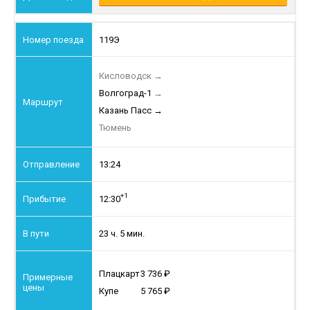
119Э
Кисловодск
→
Волгоград-1
→
Казань Пасс
→
Тюмень
13:24
+1
12:30
23 ч. 5 мин.
Плацкарт
3 736
Купе
5 765