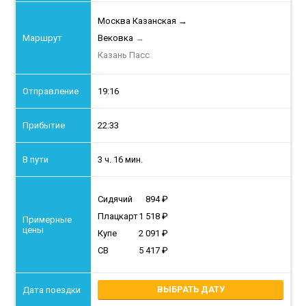
Москва Казанская
→
Вековка
→
Казань Пасс
19:16
22:33
3 ч. 16 мин.
Сидячий
894
Плацкарт
1 518
Купе
2 091
СВ
5 417
ВЫБРАТЬ ДАТУ