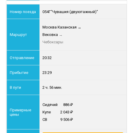
054Г
"Чувашия (двухэтажный)"
Москва Казанская
→
Вековка
→
Чебоксары
20:32
23:29
2 ч. 56 мин.
Сидячий
886
Купе
2 043
СВ
9 506