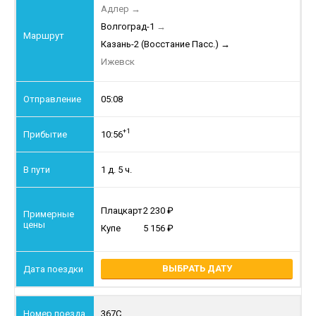
Адлер
→
Волгоград-1
→
Казань-2 (Восстание Пасс.)
→
Ижевск
05:08
+1
10:56
1 д. 5 ч.
Плацкарт
2 230
Купе
5 156
ВЫБРАТЬ ДАТУ
367С