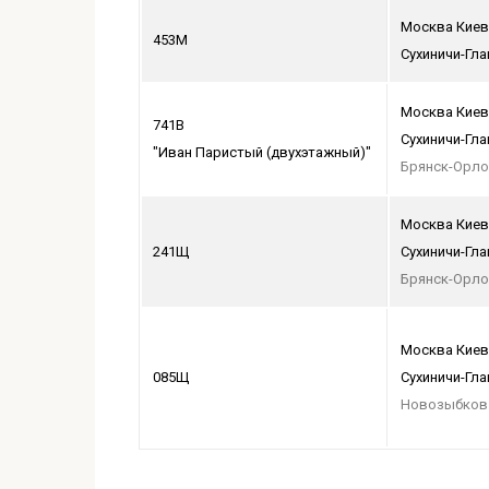
Москва Киев
453М
Сухиничи-Гл
Москва Киев
741В
Сухиничи-Гл
"Иван Паристый (двухэтажный)"
Брянск-Орло
Москва Киев
241Щ
Сухиничи-Гл
Брянск-Орло
Москва Киев
085Щ
Сухиничи-Гл
Новозыбков