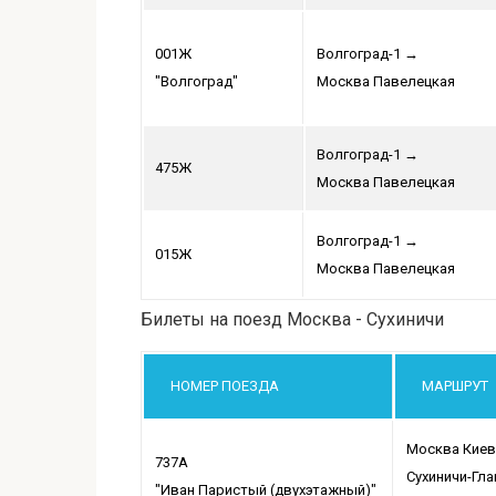
001Ж
Волгоград-1
→
"Волгоград"
Москва Павелецкая
Волгоград-1
→
475Ж
Москва Павелецкая
Волгоград-1
→
015Ж
Москва Павелецкая
Билеты на поезд Москва - Сухиничи
НОМЕР ПОЕЗДА
МАРШРУТ
Москва Киев
737А
Сухиничи-Гл
"Иван Паристый (двухэтажный)"