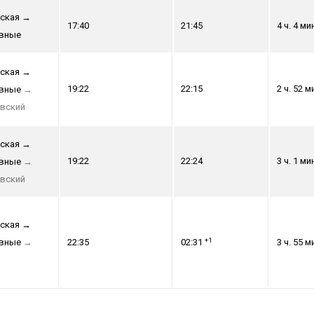
ская
→
17:40
21:45
4 ч. 4 ми
авные
ская
→
19:22
22:15
2 ч. 52 м
авные
→
вский
ская
→
19:22
22:24
3 ч. 1 ми
авные
→
вский
ская
→
+1
авные
→
22:35
02:31
3 ч. 55 м