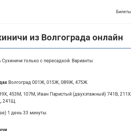
Билет
хиничи из Волгограда онлайн
 Сухиничи только с пересадкой. Варианты:
здах
Волгоград 001Ж, 015Ж, 089Ж, 475Ж.
9Х, 453М, 107М, Иван Паристый (двухэтажный) 741В, 211Х
, 241Щ.
е) 1 день 33 минуты.
ичи