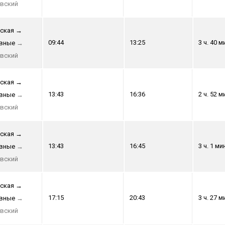
вский
ская
→
09:44
13:25
3 ч. 40 м
авные
→
вский
ская
→
13:43
16:36
2 ч. 52 м
авные
→
вский
ская
→
13:43
16:45
3 ч. 1 ми
авные
→
вский
ская
→
17:15
20:43
3 ч. 27 м
авные
→
вский