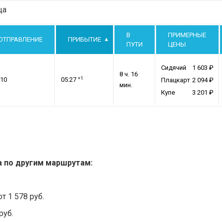
ца
В
ПРИМЕРНЫЕ
ОТПРАВЛЕНИЕ
ПРИБЫТИЕ
ПУТИ
ЦЕНЫ
Сидячий
1 603
8 ч. 16
+1
:10
05:27
Плацкарт
2 094
мин.
Купе
3 201
а по другим маршрутам:
т 1 578 руб.
руб.