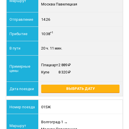
Москва Павелецкая
14:26
+1
10:38
20 ч. 11 мин.
Плацкарт
2 889
Купе
8 320
ВЫБРАТЬ ДАТУ
015Ж
Волгоград-1
→