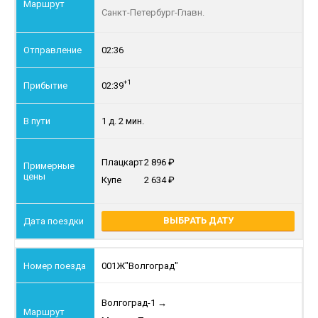
Санкт-Петербург-Главн.
02:36
+1
02:39
1 д. 2 мин.
Плацкарт
2 896
Купе
2 634
ВЫБРАТЬ ДАТУ
001Ж
"Волгоград"
Волгоград-1
→