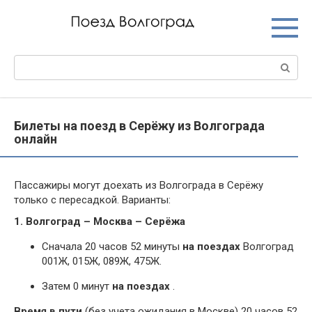
Перейти
к
контенту
Поиск:
Билеты на поезд в Серёжу из Волгограда
онлайн
Пассажиры могут доехать из Волгограда в Серёжу
только с пересадкой. Варианты:
1. Волгоград – Москва – Серёжа
Сначала 20 часов 52 минуты
на поездах
Волгоград
001Ж, 015Ж, 089Ж, 475Ж.
Затем 0 минут
на поездах
.
Время в пути
(без учета ожидания в Москве) 20 часов 52