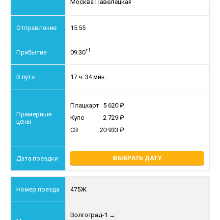
Москва Павелецкая
15:55
+1
09:30
17 ч. 34 мин.
Плацкарт
5 620
Купе
2 729
СВ
20 933
ВЫБРАТЬ ДАТУ
475Ж
Волгоград-1
→