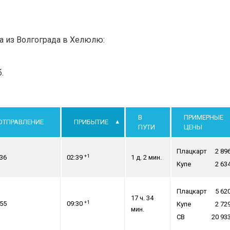
а из Волгограда в Хелюлю:
.
В
ПРИМЕРНЫЕ
ОТПРАВЛЕНИЕ
ПРИБЫТИЕ
ПУТИ
ЦЕНЫ
Плацкарт
2 89
+1
:36
02:39
1 д. 2 мин.
Купе
2 63
Плацкарт
5 62
17 ч. 34
+1
:55
09:30
Купе
2 72
мин.
СВ
20 93