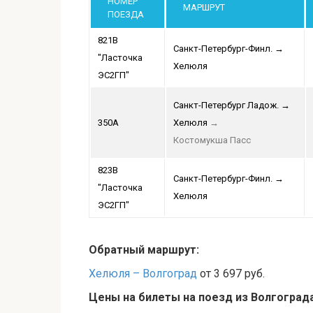
НОМЕР
МАРШРУТ
ПОЕЗДА
821В
Санкт-Петербург-Финл.
→
"Ласточка
Хелюля
ЭС2ГП"
Санкт-Петербург Ладож.
→
350А
Хелюля
→
Костомукша Пасс
823В
Санкт-Петербург-Финл.
→
"Ласточка
Хелюля
ЭС2ГП"
Обратный маршрут:
Хелюля – Волгоград
от 3 697 руб.
Цены на билеты на поезд из Волгоград