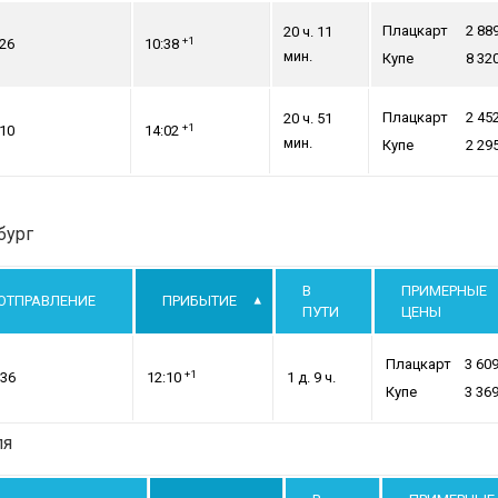
Плацкарт
2 88
20 ч. 11
+1
:26
10:38
мин.
Купе
8 32
Плацкарт
2 45
20 ч. 51
+1
:10
14:02
мин.
Купе
2 29
бург
В
ПРИМЕРНЫЕ
ОТПРАВЛЕНИЕ
ПРИБЫТИЕ
ПУТИ
ЦЕНЫ
Плацкарт
3 60
+1
:36
12:10
1 д. 9 ч.
Купе
3 36
ля