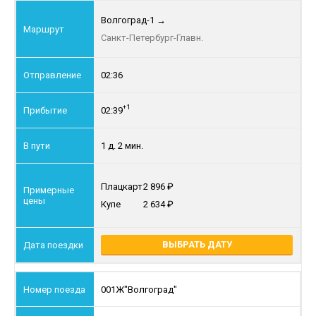
Волгоград-1
→
Санкт-Петербург-Главн.
02:36
+1
02:39
1 д. 2 мин.
Плацкарт
2 896
Купе
2 634
ВЫБРАТЬ ДАТУ
001Ж
"Волгоград"