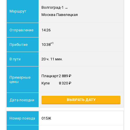
Волгоград-1
→
Москва Павелецкая
14:26
+1
10:38
20 ч. 11 мин.
Плацкарт
2 889
Купе
8 320
ВЫБРАТЬ ДАТУ
015Ж