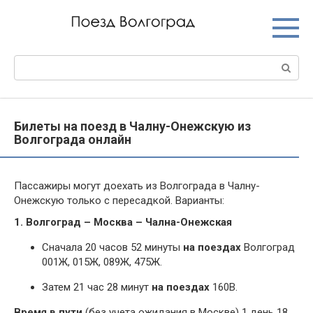
Перейти
к
контенту
Поиск:
Билеты на поезд в Чалну-Онежскую из
Волгограда онлайн
Пассажиры могут доехать из Волгограда в Чалну-
Онежскую только с пересадкой. Варианты:
1. Волгоград – Москва – Чална-Онежская
Сначала 20 часов 52 минуты
на поездах
Волгоград
001Ж, 015Ж, 089Ж, 475Ж.
Затем 21 час 28 минут
на поездах
160В.
Время в пути
(без учета ожидания в Москве) 1 день 18