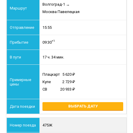
Волгоград-1
→
Москва Павелецкая
15:55
+1
09:30
17 ч. 34 мин.
Плацкарт
5 620
Купе
2 729
СВ
20 933
ВЫБРАТЬ ДАТУ
475Ж