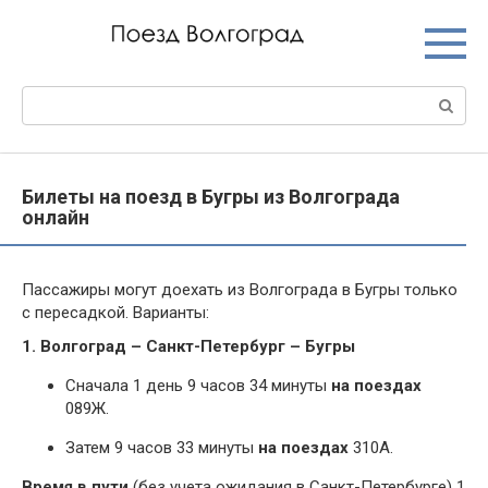
Перейти
к
контенту
Поиск:
Билеты на поезд в Бугры из Волгограда
онлайн
Пассажиры могут доехать из Волгограда в Бугры только
с пересадкой. Варианты:
1. Волгоград – Санкт-Петербург – Бугры
Сначала 1 день 9 часов 34 минуты
на поездах
089Ж.
Затем 9 часов 33 минуты
на поездах
310А.
Время в пути
(без учета ожидания в Санкт-Петербурге) 1