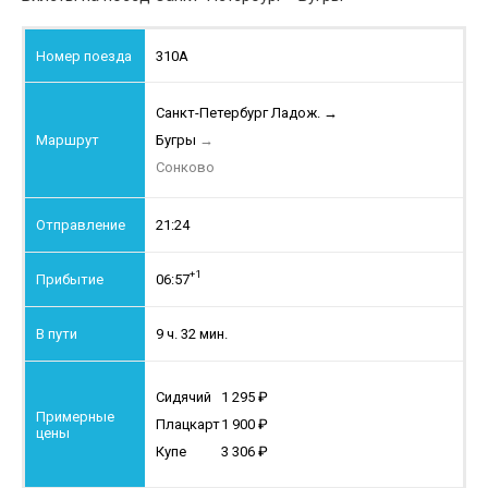
310А
Санкт-Петербург Ладож.
→
Бугры
→
Сонково
21:24
+1
06:57
9 ч. 32 мин.
Сидячий
1 295
Плацкарт
1 900
Купе
3 306