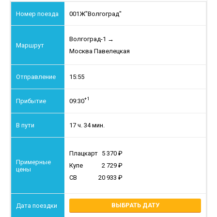
001Ж
"Волгоград"
Волгоград-1
→
Москва Павелецкая
15:55
+1
09:30
17 ч. 34 мин.
Плацкарт
5 370
Купе
2 729
СВ
20 933
ВЫБРАТЬ ДАТУ