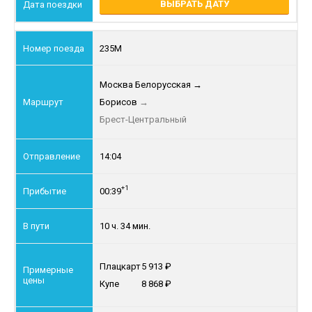
ВЫБРАТЬ ДАТУ
235М
Москва Белорусская
→
Борисов
→
Брест-Центральный
14:04
+1
00:39
10 ч. 34 мин.
Плацкарт
5 913
Купе
8 868