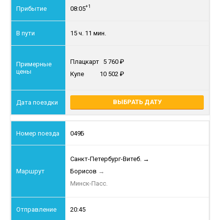
+1
08:05
15 ч. 11 мин.
Плацкарт
5 760
Купе
10 502
ВЫБРАТЬ ДАТУ
049Б
Санкт-Петербург-Витеб.
→
Борисов
→
Минск-Пасс.
20:45