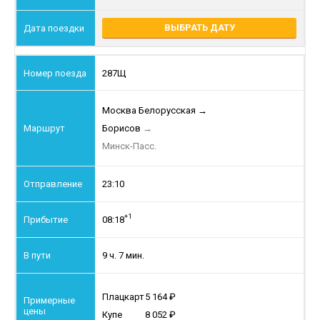
ВЫБРАТЬ ДАТУ
287Щ
Москва Белорусская
→
Борисов
→
Минск-Пасс.
23:10
+1
08:18
9 ч. 7 мин.
Плацкарт
5 164
Купе
8 052