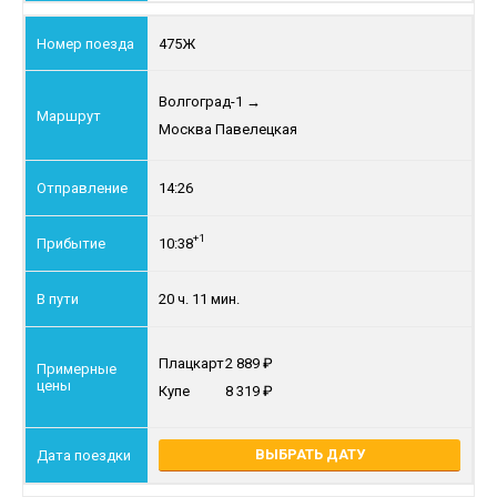
475Ж
Волгоград-1
→
Москва Павелецкая
14:26
+1
10:38
20 ч. 11 мин.
Плацкарт
2 889
Купе
8 319
ВЫБРАТЬ ДАТУ