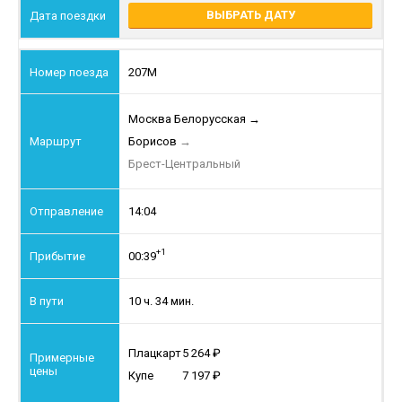
ВЫБРАТЬ ДАТУ
207М
Москва Белорусская
→
Борисов
→
Брест-Центральный
14:04
+1
00:39
10 ч. 34 мин.
Плацкарт
5 264
Купе
7 197