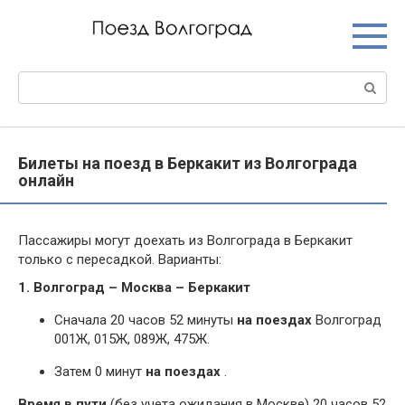
Перейти
к
контенту
Поиск:
Билеты на поезд в Беркакит из Волгограда
онлайн
Пассажиры могут доехать из Волгограда в Беркакит
только с пересадкой. Варианты:
1. Волгоград – Москва – Беркакит
Сначала 20 часов 52 минуты
на поездах
Волгоград
001Ж, 015Ж, 089Ж, 475Ж.
Затем 0 минут
на поездах
.
Время в пути
(без учета ожидания в Москве) 20 часов 52