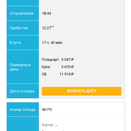
18:44
+1
12:27
17 ч. 42 мин.
Плацкарт
3 047
Купе
3 670
СВ
11 919
ВЫБРАТЬ ДАТУ
461*С
Адлер
→