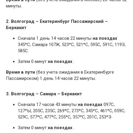
минуты.
2. Волгоград – Екатеринбург Пассажирский –
Беркакит
Сначала 1 день 14 часов 22 минуты
на поездах
345*С, Самара 107Ж, 523*С, 521*С, 595С, 591С, 119Э,
585С.
Затем 0 минут
на поездах
.
Время в пути
(без учета ожидания в Екатеринбурге
Пассажирском) 1 день 14 часов 22 минуты.
3. Волгоград – Самара – Беркакит
Сначала 17 часов 43 минуты
на поездах
097С,
127*Ы, 205С, 235С, 269*С, 273*С, 345*С, 461*С, 059С,
529С, 577*С, 477*С, 255*С, 357*С, 201С, 253*Э.
Затем 0 минут
на поездах
.