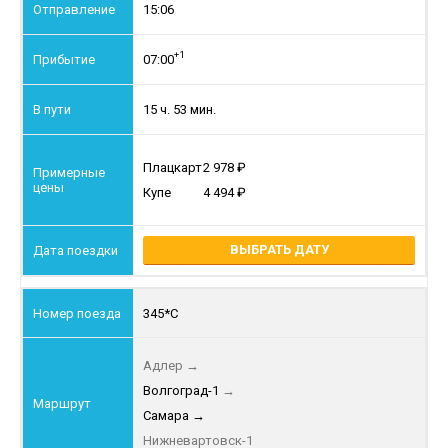
15:06
+1
07:00
15 ч. 53 мин.
Плацкарт
2 978
Купе
4 494
ВЫБРАТЬ ДАТУ
345*С
Адлер
→
Волгоград-1
→
Самара
→
Нижневартовск-1