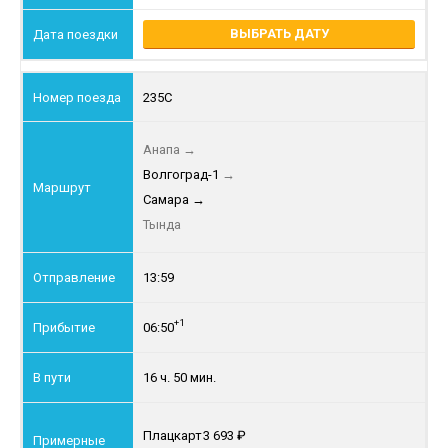
ВЫБРАТЬ ДАТУ
235С
Анапа
→
Волгоград-1
→
Самара
→
Тында
13:59
+1
06:50
16 ч. 50 мин.
Плацкарт
3 693