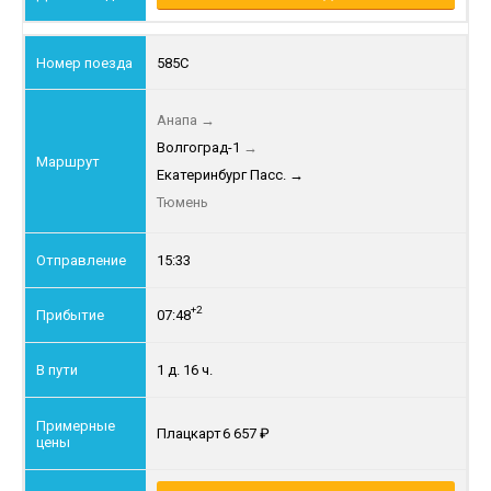
585С
Анапа
→
Волгоград-1
→
Екатеринбург Пасс.
→
Тюмень
15:33
+2
07:48
1 д. 16 ч.
Плацкарт
6 657