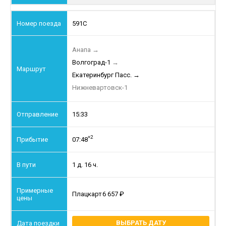
591С
Анапа
→
Волгоград-1
→
Екатеринбург Пасс.
→
Нижневартовск-1
15:33
+2
07:48
1 д. 16 ч.
Плацкарт
6 657
ВЫБРАТЬ ДАТУ