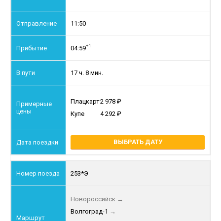
11:50
+1
04:59
17 ч. 8 мин.
Плацкарт
2 978
Купе
4 292
ВЫБРАТЬ ДАТУ
253*Э
Новороссийск
→
Волгоград-1
→