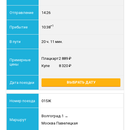
14:26
+1
10:38
20 ч. 11 мин.
Плацкарт
2 889
Купе
8 320
ВЫБРАТЬ ДАТУ
015Ж
Волгоград-1
→
Москва Павелецкая