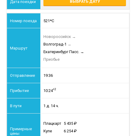
ВЫБРАТЬ ДАТУ
521*С
Новороссийск
→
Волгоград-1
→
Екатеринбург Пасс.
→
Приобье
19:36
+2
10:24
1 д. 14 ч.
Плацкарт
5 435
Купе
6 254