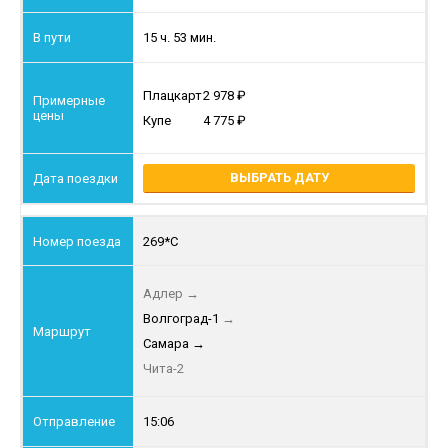
15 ч. 53 мин.
Плацкарт
2 978
Купе
4 775
ВЫБРАТЬ ДАТУ
269*С
Адлер
→
Волгоград-1
→
Самара
→
Чита-2
15:06