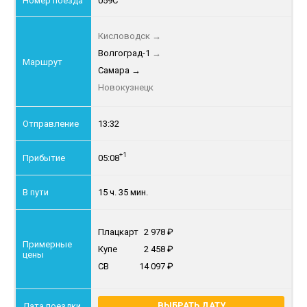
059С
Кисловодск
→
Волгоград-1
→
Самара
→
Новокузнецк
13:32
+1
05:08
15 ч. 35 мин.
Плацкарт
2 978
Купе
2 458
СВ
14 097
ВЫБРАТЬ ДАТУ