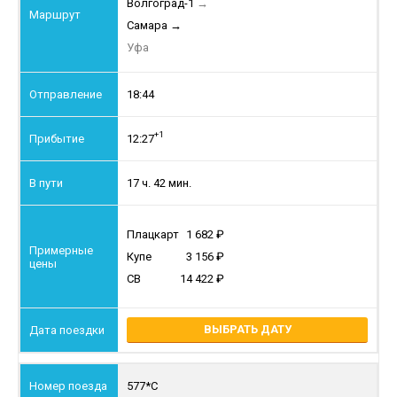
Волгоград-1
→
Самара
→
Уфа
18:44
+1
12:27
17 ч. 42 мин.
Плацкарт
1 682
Купе
3 156
СВ
14 422
ВЫБРАТЬ ДАТУ
577*С