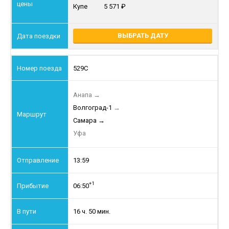
Купе
5 571
ВЫБРАТЬ ДАТУ
529С
Анапа
→
Волгоград-1
→
Самара
→
Уфа
13:59
+1
06:50
16 ч. 50 мин.