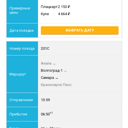
Плацкарт
2 153
Купе
4 664
ВЫБРАТЬ ДАТУ
201С
Анапа
→
Волгоград-1
→
Самара
→
Красноярск Пасс
13:59
+1
06:50