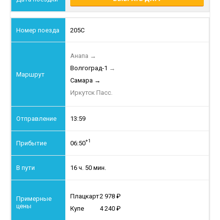
205С
Анапа
→
Волгоград-1
→
Самара
→
Иркутск Пасс.
13:59
+1
06:50
16 ч. 50 мин.
Плацкарт
2 978
Купе
4 240