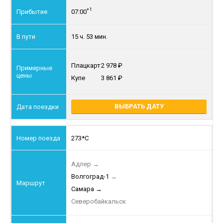
+1
07:00
15 ч. 53 мин.
Плацкарт
2 978
Купе
3 861
ВЫБРАТЬ ДАТУ
273*С
Адлер
→
Волгоград-1
→
Самара
→
Северобайкальск