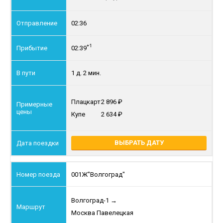
02:36
+1
02:39
1 д. 2 мин.
Плацкарт
2 896
Купе
2 634
ВЫБРАТЬ ДАТУ
001Ж
"Волгоград"
Волгоград-1
→
Москва Павелецкая