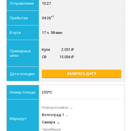
10:27
+1
04:26
17 ч. 58 мин.
Купе
2 051
СВ
15 036
ВЫБРАТЬ ДАТУ
255*С
Новороссийск
→
Волгоград-1
→
Самара
→
Челябинск