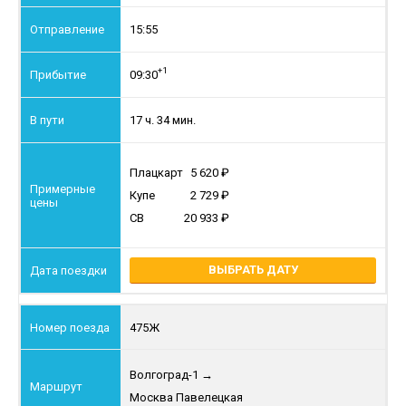
15:55
+1
09:30
17 ч. 34 мин.
Плацкарт
5 620
Купе
2 729
СВ
20 933
ВЫБРАТЬ ДАТУ
475Ж
Волгоград-1
→
Москва Павелецкая