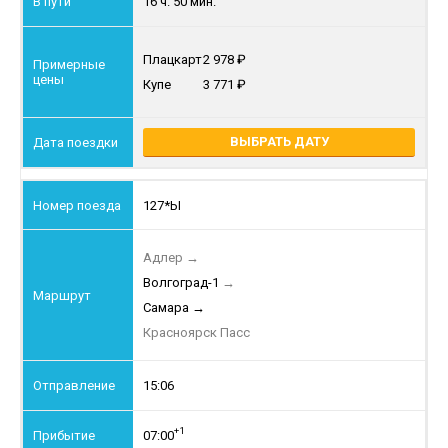
16 ч. 50 мин.
Плацкарт
2 978
Купе
3 771
ВЫБРАТЬ ДАТУ
127*Ы
Адлер
→
Волгоград-1
→
Самара
→
Красноярск Пасс
15:06
+1
07:00