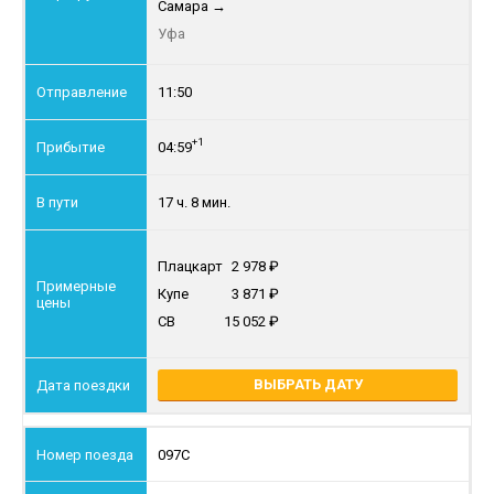
Самара
→
Уфа
11:50
+1
04:59
17 ч. 8 мин.
Плацкарт
2 978
Купе
3 871
СВ
15 052
ВЫБРАТЬ ДАТУ
097С