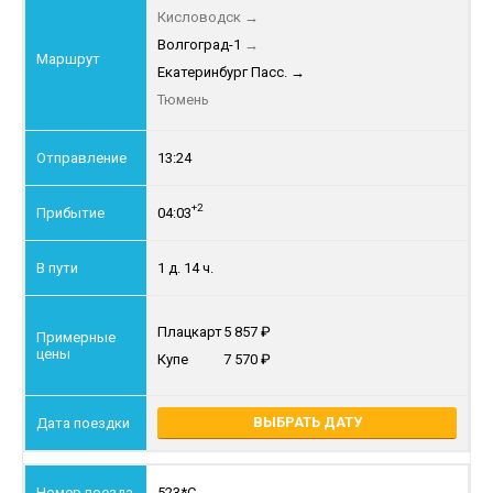
Кисловодск
→
Волгоград-1
→
Екатеринбург Пасс.
→
Тюмень
13:24
+2
04:03
1 д. 14 ч.
Плацкарт
5 857
Купе
7 570
ВЫБРАТЬ ДАТУ
523*С