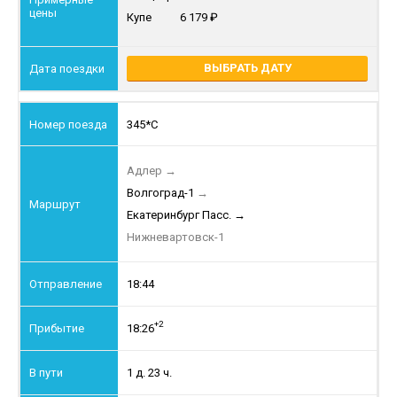
Купе
6 179
ВЫБРАТЬ ДАТУ
345*С
Адлер
→
Волгоград-1
→
Екатеринбург Пасс.
→
Нижневартовск-1
18:44
+2
18:26
1 д. 23 ч.