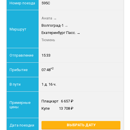
595С
Анапа
→
Волгоград-1
→
Екатеринбург Пасс.
→
Тюмень
15:33
+2
07:48
1 д. 16 ч.
Плацкарт
6 657
Купе
13 708
ВЫБРАТЬ ДАТУ