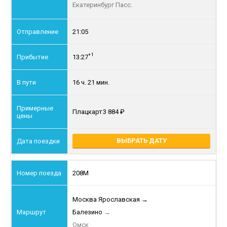
Екатеринбург Пасс.
21:05
+1
13:27
16 ч. 21 мин.
Плацкарт
3 884
ВЫБРАТЬ ДАТУ
208М
Москва Ярославская
→
Балезино
→
Омск