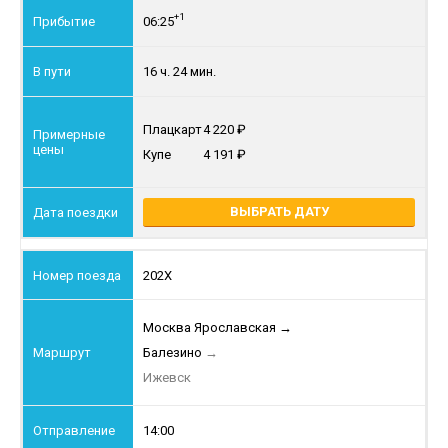
+1
06:25
16 ч. 24 мин.
Плацкарт
4 220
Купе
4 191
ВЫБРАТЬ ДАТУ
202Х
Москва Ярославская
→
Балезино
→
Ижевск
14:00