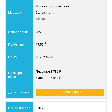
Москва Ярославская
→
Балезино
→
Абакан
23:20
+1
17:50
18 ч. 29 мин.
Плацкарт
3 736
Купе
4 549
ВЫБРАТЬ ДАТУ
078Ы