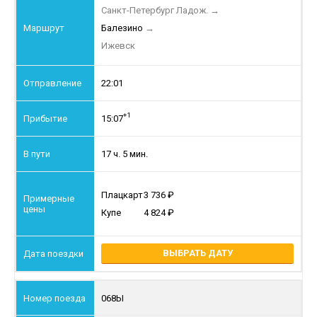
Санкт-Петербург Ладож.
→
Балезино
→
Ижевск
22:01
+1
15:07
17 ч. 5 мин.
Плацкарт
3 736
Купе
4 824
ВЫБРАТЬ ДАТУ
068Ы