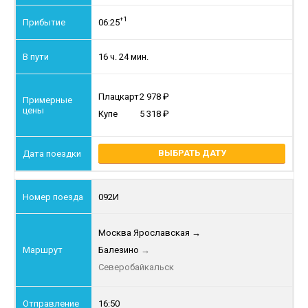
+1
06:25
16 ч. 24 мин.
Плацкарт
2 978
Купе
5 318
ВЫБРАТЬ ДАТУ
092И
Москва Ярославская
→
Балезино
→
Северобайкальск
16:50