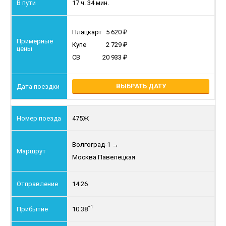
17 ч. 34 мин.
Плацкарт
5 620
Купе
2 729
СВ
20 933
ВЫБРАТЬ ДАТУ
475Ж
Волгоград-1
→
Москва Павелецкая
14:26
+1
10:38