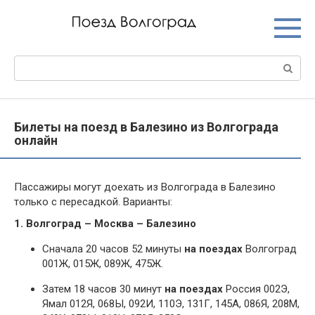
Перейти
к
контенту
Поиск:
Билеты на поезд в Балезино из Волгограда
онлайн
Пассажиры могут доехать из Волгограда в Балезино
только с пересадкой. Варианты:
1. Волгоград – Москва – Балезино
Сначала 20 часов 52 минуты
на поездах
Волгоград
001Ж, 015Ж, 089Ж, 475Ж.
Затем 18 часов 30 минут
на поездах
Россия 002Э,
Ямал 012Я, 068Ы, 092И, 110Э, 131Г, 145А, 086Я, 208М,