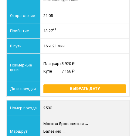
21:05
+1
13:27
16 ч. 21 мин.
Плацкарт
3 920
Купе
7 166
ВЫБРАТЬ ДАТУ
250Э
Москва Ярославская
→
Балезино
→