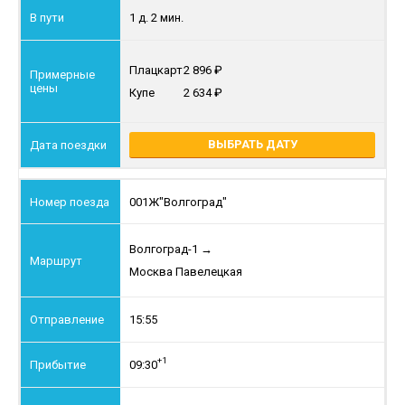
1 д. 2 мин.
Плацкарт
2 896
Купе
2 634
ВЫБРАТЬ ДАТУ
001Ж
"Волгоград"
Волгоград-1
→
Москва Павелецкая
15:55
+1
09:30