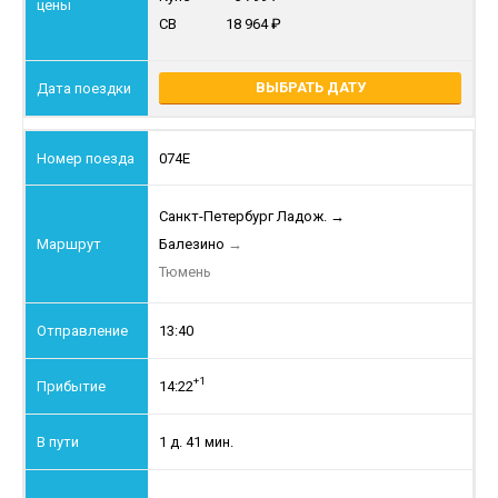
СВ
18 964
ВЫБРАТЬ ДАТУ
074Е
Санкт-Петербург Ладож.
→
Балезино
→
Тюмень
13:40
+1
14:22
1 д. 41 мин.