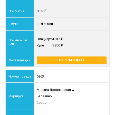
+1
08:53
16 ч. 2 мин.
Плацкарт
4 817
Купе
5 850
ВЫБРАТЬ ДАТУ
086Я
Москва Ярославская
→
Балезино
→
Серов