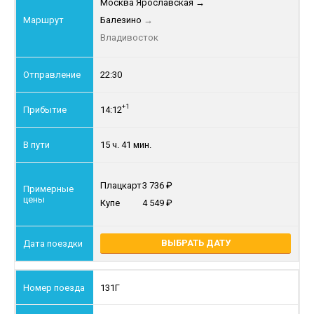
Москва Ярославская
→
Балезино
→
Владивосток
22:30
+1
14:12
15 ч. 41 мин.
Плацкарт
3 736
Купе
4 549
ВЫБРАТЬ ДАТУ
131Г