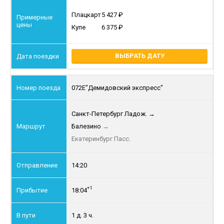
Плацкарт
5 427
Купе
6 375
ВЫБРАТЬ ДАТУ
072Е
"Демидовский экспресс"
Санкт-Петербург Ладож.
→
Балезино
→
Екатеринбург Пасс.
14:20
+1
18:04
1 д. 3 ч.