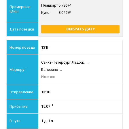
Плацкарт
5 786
Купе
8 045
ВЫБРАТЬ ДАТУ
131Г
Санкт-Петербург Ладож.
→
Балезино
→
Ижевск
13:10
+1
15:07
1 д. 1 ч.