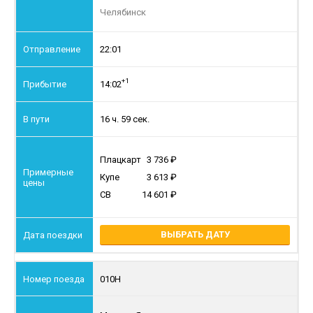
Челябинск
22:01
+1
14:02
16 ч. 59 сек.
Плацкарт
3 736
Купе
3 613
СВ
14 601
ВЫБРАТЬ ДАТУ
010Н