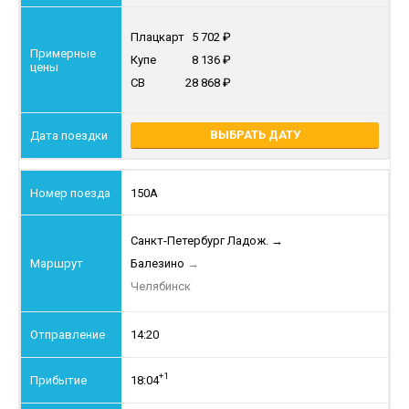
Плацкарт
5 702
Купе
8 136
СВ
28 868
ВЫБРАТЬ ДАТУ
150А
Санкт-Петербург Ладож.
→
Балезино
→
Челябинск
14:20
+1
18:04