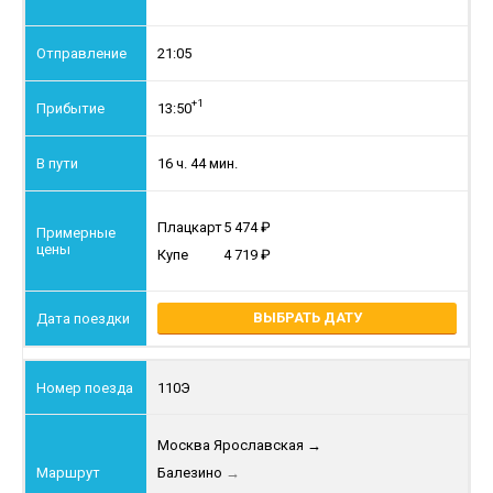
21:05
+1
13:50
16 ч. 44 мин.
Плацкарт
5 474
Купе
4 719
ВЫБРАТЬ ДАТУ
110Э
Москва Ярославская
→
Балезино
→