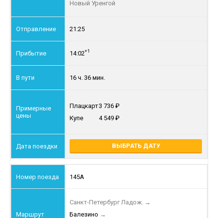
Новый Уренгой
21:25
+1
14:02
16 ч. 36 мин.
Плацкарт
3 736
Купе
4 549
ВЫБРАТЬ ДАТУ
145А
Санкт-Петербург Ладож.
→
Балезино
→