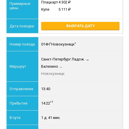
Плацкарт
4 302
Купе
5 111
ВЫБРАТЬ ДАТУ
014Н
"Новокузнецк"
Санкт-Петербург Ладож.
→
Балезино
→
Новокузнецк
13:40
+1
14:22
1 д. 41 мин.