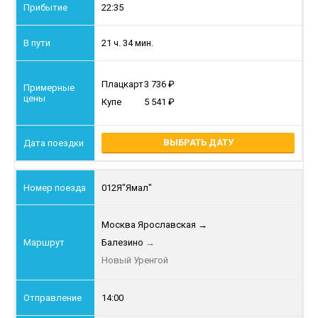
22:35
21 ч. 34 мин.
Плацкарт
3 736
Купе
5 541
ВЫБРАТЬ ДАТУ
012Я
"Ямал"
Москва Ярославская
→
Балезино
→
Новый Уренгой
14:00