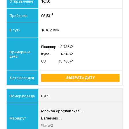
16:50
+1
08:53
16 ч. 2 мин.
Плацкарт
3 736
Купе
4 549
СВ
13 405
ВЫБРАТЬ ДАТУ
070Я
Москва Ярославская
→
Балезино
→
Чита-2