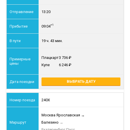
13:20
+1
09:04
19 ч. 43 мин.
Плацкарт
3 736
Купе
6 246
ВЫБРАТЬ ДАТУ
240Х
Москва Ярославская
→
Балезино
→
Екатеринбург Пасс.