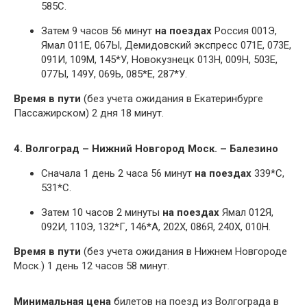
585С.
Затем 9 часов 56 минут
на поездах
Россия 001Э,
Ямал 011Е, 067Ы, Демидовский экспресс 071Е, 073Е,
091И, 109М, 145*У, Новокузнецк 013Н, 009Н, 503Е,
077Ы, 149У, 069Ь, 085*Е, 287*У.
Время в пути
(без учета ожидания в Екатеринбурге
Пассажирском) 2 дня 18 минут.
4. Волгоград – Нижний Новгород Моск. – Балезино
Сначала 1 день 2 часа 56 минут
на поездах
339*С,
531*С.
Затем 10 часов 2 минуты
на поездах
Ямал 012Я,
092И, 110Э, 132*Г, 146*А, 202Х, 086Я, 240Х, 010Н.
Время в пути
(без учета ожидания в Нижнем Новгороде
Моск.) 1 день 12 часов 58 минут.
Минимальная цена
билетов на поезд из Волгограда в