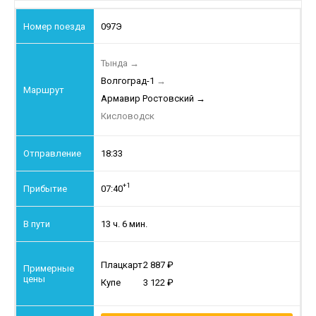
097Э
Тында
→
Волгоград-1
→
Армавир Ростовский
→
Кисловодск
18:33
+1
07:40
13 ч. 6 мин.
Плацкарт
2 887
Купе
3 122