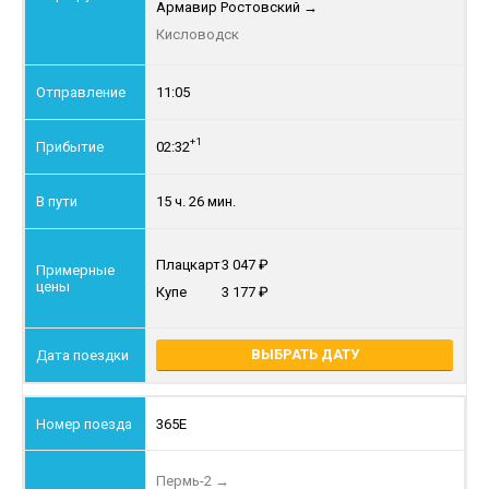
Армавир Ростовский
→
Кисловодск
11:05
+1
02:32
15 ч. 26 мин.
Плацкарт
3 047
Купе
3 177
ВЫБРАТЬ ДАТУ
365Е
Пермь-2
→