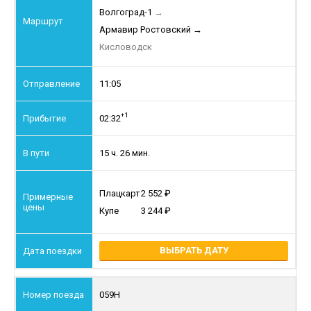
Волгоград-1
→
Армавир Ростовский
→
Кисловодск
11:05
+1
02:32
15 ч. 26 мин.
Плацкарт
2 552
Купе
3 244
ВЫБРАТЬ ДАТУ
059Н