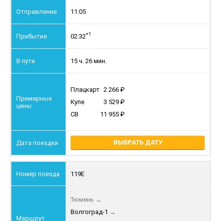
11:05
+1
02:32
15 ч. 26 мин.
Плацкарт
2 266
Купе
3 529
СВ
11 955
ВЫБРАТЬ ДАТУ
119Е
Тюмень
→
Волгоград-1
→