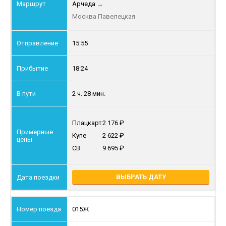
Арчеда
→
Москва Павелецкая
15:55
18:24
2 ч. 28 мин.
Плацкарт
2 176
Купе
2 622
СВ
9 695
ВЫБРАТЬ ДАТУ
015Ж