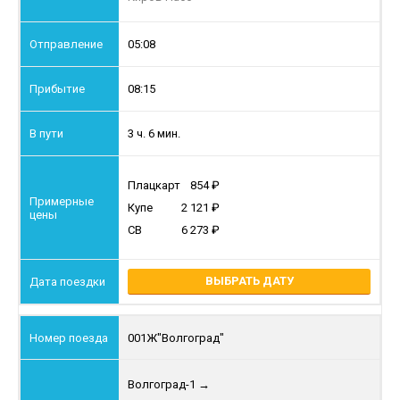
05:08
08:15
3 ч. 6 мин.
Плацкарт
854
Купе
2 121
СВ
6 273
ВЫБРАТЬ ДАТУ
001Ж
"Волгоград"
Волгоград-1
→