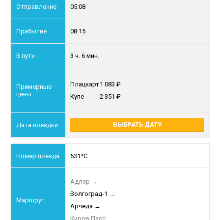
05:08
08:15
3 ч. 6 мин.
Плацкарт
1 083
Купе
2 351
ВЫБРАТЬ ДАТУ
531*С
Адлер
→
Волгоград-1
→
Арчеда
→
Киров Пасс