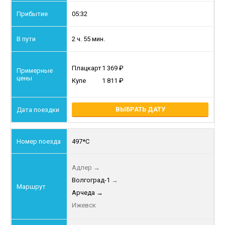
05:32
2 ч. 55 мин.
Плацкарт
1 369
Купе
1 811
ВЫБРАТЬ ДАТУ
497*С
Адлер
→
Волгоград-1
→
Арчеда
→
Ижевск