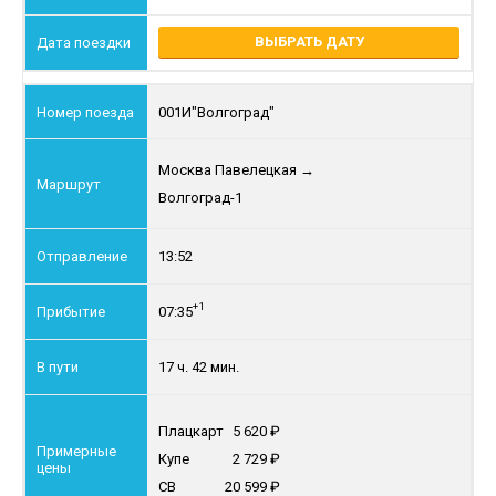
ВЫБРАТЬ ДАТУ
001И
"Волгоград"
Москва Павелецкая
→
Волгоград-1
13:52
+1
07:35
17 ч. 42 мин.
Плацкарт
5 620
Купе
2 729
СВ
20 599