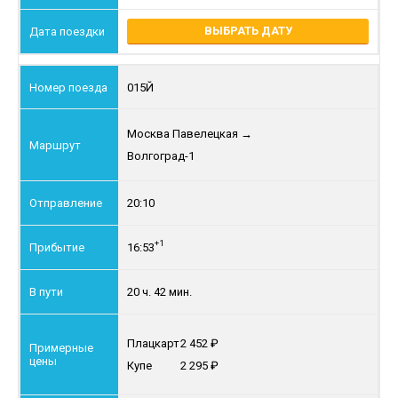
ВЫБРАТЬ ДАТУ
015Й
Москва Павелецкая
→
Волгоград-1
20:10
+1
16:53
20 ч. 42 мин.
Плацкарт
2 452
Купе
2 295