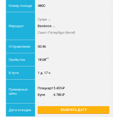
480С
Сухум
→
Весёлое
→
Санкт-Петербург-Витеб.
00:46
+1
18:08
1 д. 17 ч.
Плацкарт
5 435
Купе
6 783
ВЫБРАТЬ ДАТУ