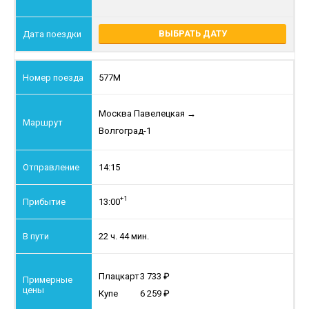
ВЫБРАТЬ ДАТУ
577М
Москва Павелецкая
→
Волгоград-1
14:15
+1
13:00
22 ч. 44 мин.
Плацкарт
3 733
Купе
6 259