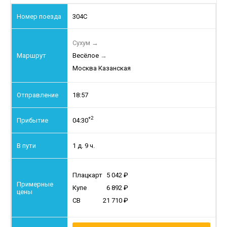
304С
Сухум
→
Весёлое
→
Москва Казанская
18:57
+2
04:30
1 д. 9 ч.
Плацкарт
5 042
Купе
6 892
СВ
21 710