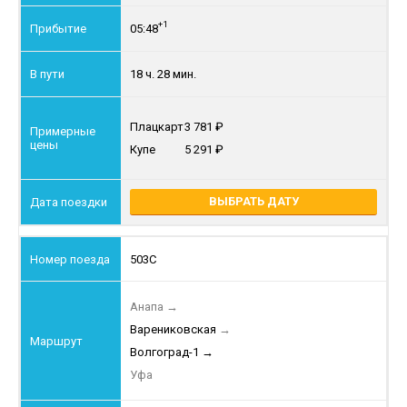
+1
05:48
18 ч. 28 мин.
Плацкарт
3 781
Купе
5 291
ВЫБРАТЬ ДАТУ
503С
Анапа
→
Варениковская
→
Волгоград-1
→
Уфа