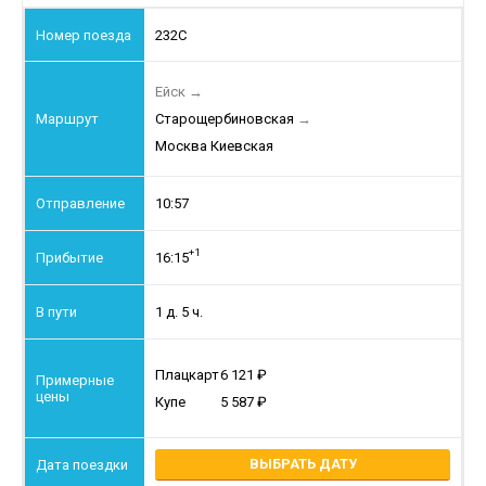
232С
Ейск
→
Старощербиновская
→
Москва Киевская
10:57
+1
16:15
1 д. 5 ч.
Плацкарт
6 121
Купе
5 587
ВЫБРАТЬ ДАТУ