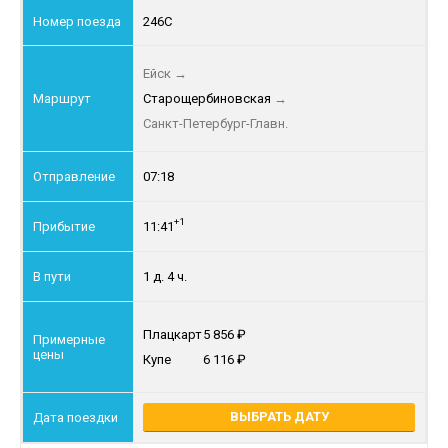
246С
Ейск
→
Старощербиновская
→
Санкт-Петербург-Главн.
07:18
+1
11:41
1 д. 4 ч.
Плацкарт
5 856
Купе
6 116
ВЫБРАТЬ ДАТУ