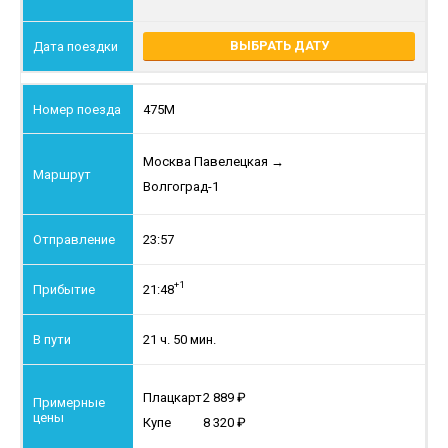
ВЫБРАТЬ ДАТУ
475М
Москва Павелецкая
→
Волгоград-1
23:57
+1
21:48
21 ч. 50 мин.
Плацкарт
2 889
Купе
8 320