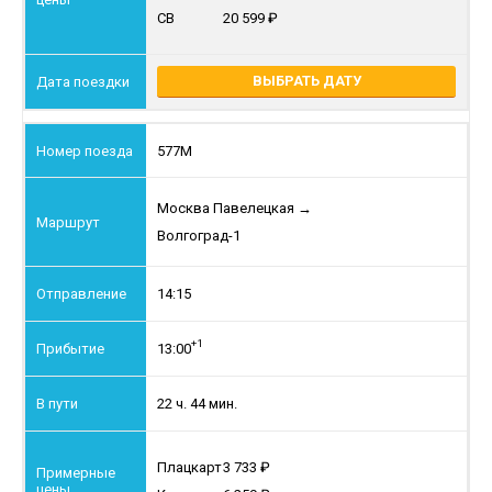
СВ
20 599
ВЫБРАТЬ ДАТУ
577М
Москва Павелецкая
→
Волгоград-1
14:15
+1
13:00
22 ч. 44 мин.
Плацкарт
3 733