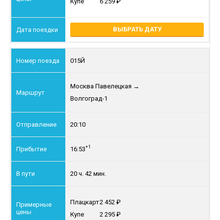
Купе
6 259
ВЫБРАТЬ ДАТУ
015Й
Москва Павелецкая
→
Волгоград-1
20:10
+1
16:53
20 ч. 42 мин.
Плацкарт
2 452
Купе
2 295