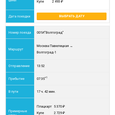
Купе
2 493
ВЫБРАТЬ ДАТУ
001И
"Волгоград"
Москва Павелецкая
→
Волгоград-1
13:52
+1
07:35
17 ч. 42 мин.
Плацкарт
5 370
Купе
2 729