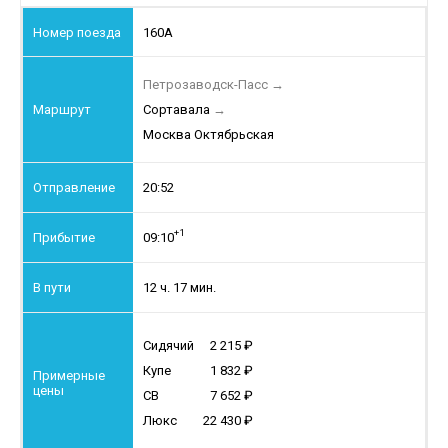
160А
Петрозаводск-Пасс
→
Сортавала
→
Москва Октябрьская
20:52
+1
09:10
12 ч. 17 мин.
Сидячий
2 215
Купе
1 832
СВ
7 652
Люкс
22 430