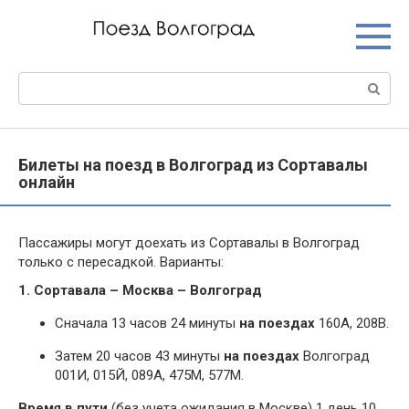
Перейти
к
контенту
Поиск:
Билеты на поезд в Волгоград из Сортавалы
онлайн
Пассажиры могут доехать из Сортавалы в Волгоград
только с пересадкой. Варианты:
1. Сортавала – Москва – Волгоград
Сначала 13 часов 24 минуты
на поездах
160А, 208В.
Затем 20 часов 43 минуты
на поездах
Волгоград
001И, 015Й, 089А, 475М, 577М.
Время в пути
(без учета ожидания в Москве) 1 день 10