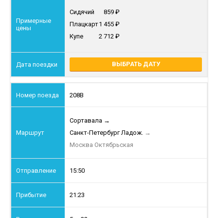
Сидячий
859
Плацкарт
1 455
Купе
2 712
ВЫБРАТЬ ДАТУ
208В
Сортавала
→
Санкт-Петербург Ладож.
→
Москва Октябрьская
15:50
21:23