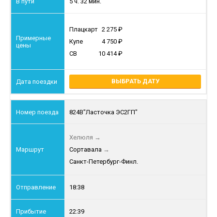
5 ч. 32 мин.
Плацкарт
2 275
Купе
4 750
СВ
10 414
ВЫБРАТЬ ДАТУ
824В
"Ласточка ЭС2ГП"
Хелюля
→
Сортавала
→
Санкт-Петербург-Финл.
18:38
22:39