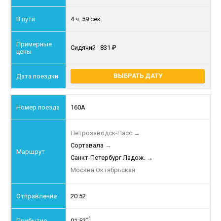
4 ч. 59 сек.
Сидячий
831
ВЫБРАТЬ ДАТУ
160А
Петрозаводск-Пасс
→
Сортавала
→
Санкт-Петербург Ладож.
→
Москва Октябрьская
20:52
+1
01:52