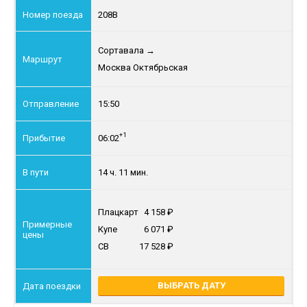
208В
Сортавала
→
Москва Октябрьская
15:50
+1
06:02
14 ч. 11 мин.
Плацкарт
4 158
Купе
6 071
СВ
17 528
ВЫБРАТЬ ДАТУ