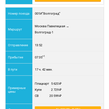
001И
"Волгоград"
Москва Павелецкая
→
Волгоград-1
13:52
+1
07:35
17 ч. 42 мин.
Плацкарт
5 620
Купе
2 729
СВ
20 599