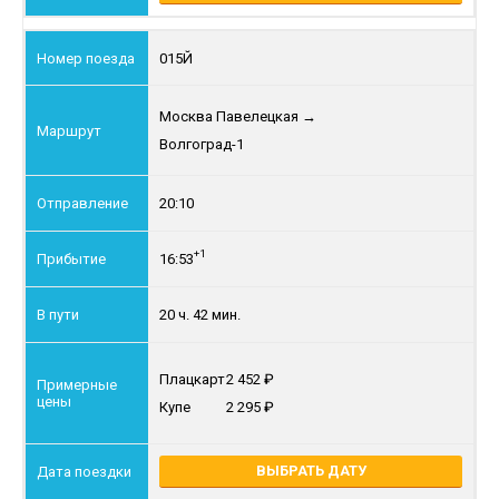
015Й
Москва Павелецкая
→
Волгоград-1
20:10
+1
16:53
20 ч. 42 мин.
Плацкарт
2 452
Купе
2 295
ВЫБРАТЬ ДАТУ