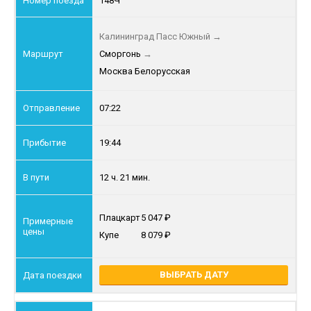
148Ч
Калининград Пасс Южный
→
Сморгонь
→
Москва Белорусская
07:22
19:44
12 ч. 21 мин.
Плацкарт
5 047
Купе
8 079
ВЫБРАТЬ ДАТУ