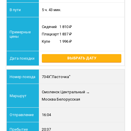
5 ч. 43 мин.
Сидячий
1 810
Плацкарт
1 837
Купе
1 996
ВЫБРАТЬ ДАТУ
734Х
"Ласточка"
Смоленск Центральный
→
Москва Белорусская
16:04
20:37