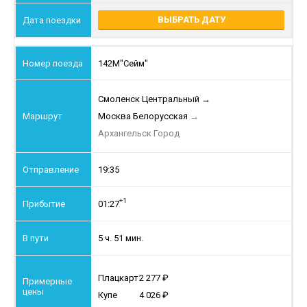
ВЫБРАТЬ ДАТУ
142М
"Сейм"
Смоленск Центральный
→
Москва Белорусская
→
Архангельск Город
19:35
+1
01:27
5 ч. 51 мин.
Плацкарт
2 277
Купе
4 026