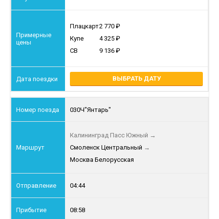
Плацкарт
2 770
Купе
4 325
СВ
9 136
ВЫБРАТЬ ДАТУ
030Ч
"Янтарь"
Калининград Пасс Южный
→
Смоленск Центральный
→
Москва Белорусская
04:44
08:58