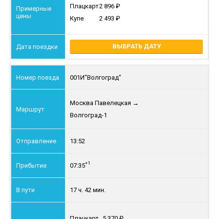
Плацкарт
2 896
Купе
2 493
ВЫБРАТЬ ДАТУ
001И
"Волгоград"
Москва Павелецкая
→
Волгоград-1
13:52
+1
07:35
17 ч. 42 мин.
Плацкарт
5 370