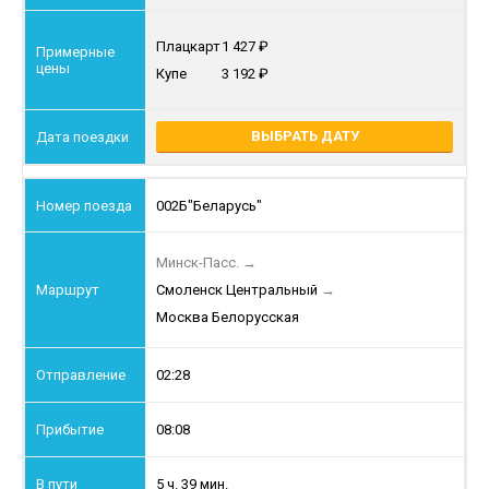
Плацкарт
1 427
Купе
3 192
ВЫБРАТЬ ДАТУ
002Б
"Беларусь"
Минск-Пасс.
→
Смоленск Центральный
→
Москва Белорусская
02:28
08:08
5 ч. 39 мин.