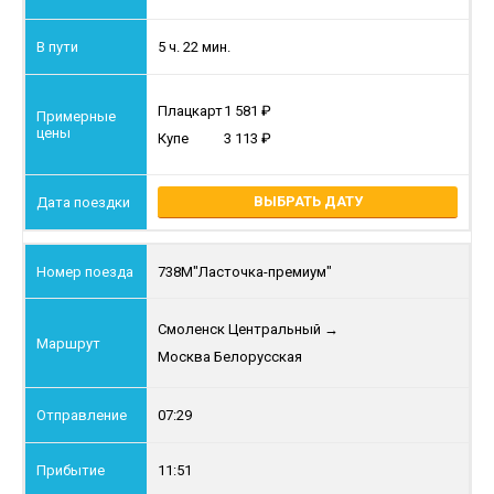
5 ч. 22 мин.
Плацкарт
1 581
Купе
3 113
ВЫБРАТЬ ДАТУ
738М
"Ласточка-премиум"
Смоленск Центральный
→
Москва Белорусская
07:29
11:51