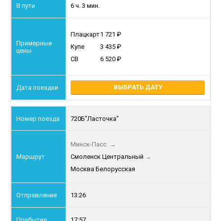
6 ч. 3 мин.
Плацкарт
1 721
Купе
3 435
СВ
6 520
ВЫБРАТЬ ДАТУ
720Б
"Ласточка"
Минск-Пасс.
→
Смоленск Центральный
→
Москва Белорусская
13:26
17:57