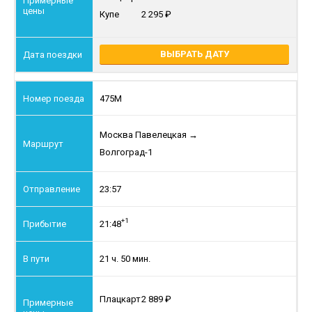
Купе
2 295
ВЫБРАТЬ ДАТУ
475М
Москва Павелецкая
→
Волгоград-1
23:57
+1
21:48
21 ч. 50 мин.
Плацкарт
2 889