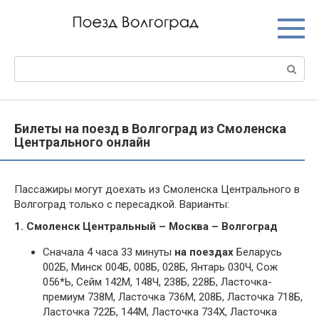
Перейти
к
контенту
Поиск:
Билеты на поезд в Волгоград из Смоленска
Центрального онлайн
Пассажиры могут доехать из Смоленска Центрального в
Волгоград только с пересадкой. Варианты:
1. Смоленск Центральный – Москва – Волгоград
Сначала 4 часа 33 минуты
на поездах
Беларусь
002Б, Минск 004Б, 008Б, 028Б, Янтарь 030Ч, Сож
056*Ь, Сейм 142М, 148Ч, 238Б, 228Б, Ласточка-
премиум 738М, Ласточка 736М, 208Б, Ласточка 718Б,
Ласточка 722Б, 144М, Ласточка 734Х, Ласточка