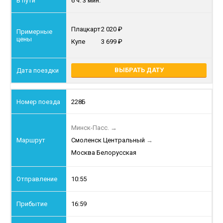
6 ч. 3 мин.
Плацкарт
2 020
Купе
3 699
ВЫБРАТЬ ДАТУ
228Б
Минск-Пасс.
→
Смоленск Центральный
→
Москва Белорусская
10:55
16:59