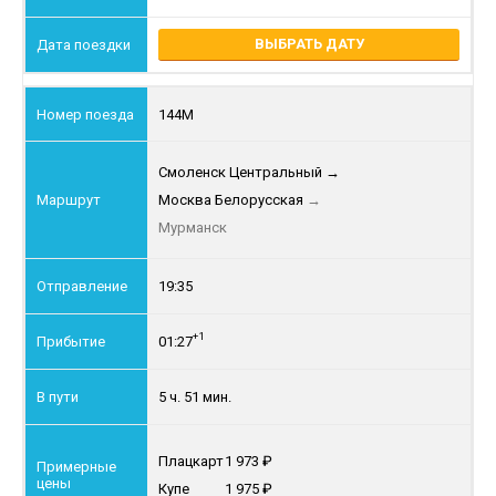
ВЫБРАТЬ ДАТУ
144М
Смоленск Центральный
→
Москва Белорусская
→
Мурманск
19:35
+1
01:27
5 ч. 51 мин.
Плацкарт
1 973
Купе
1 975