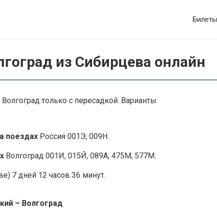
Билет
лгоград из Сибирцева онлайн
Волгоград только с пересадкой. Варианты:
а поездах
Россия 001Э, 009Н.
х
Волгоград 001И, 015Й, 089А, 475М, 577М.
е) 7 дней 12 часов 36 минут.
кий – Волгоград