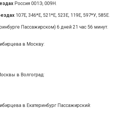
оездах
Россия 001Э, 009Н.
оездах
107Е, 346*Е, 521*Е, 523Е, 119Е, 597*У, 585Е.
ринбурге Пассажирском) 6 дней 21 час 56 минут.
Сибирцева в Москву:
Москвы в Волгоград:
Сибирцева в Екатеринбург Пассажирский: