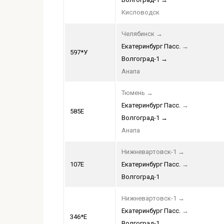
Кисловодск
Челябинск
→
Екатеринбург Пасс.
→
597*У
Волгоград-1
→
Анапа
Тюмень
→
Екатеринбург Пасс.
→
585Е
Волгоград-1
→
Анапа
Нижневартовск-1
→
107Е
Екатеринбург Пасс.
→
Волгоград-1
Нижневартовск-1
→
Екатеринбург Пасс.
→
346*Е
Волгоград-1
→