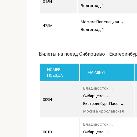
015Й
Волгоград-1
Москва Павелецкая
→
475М
Волгоград-1
Билеты на поезд Сибирцево - Екатеринбу
НОМЕР
МАРШРУТ
ПОЕЗДА
Владивосток
→
Сибирцево
→
009Н
Екатеринбург Пасс.
→
Москва Ярославская
Владивосток
→
001Э
Сибирцево
→