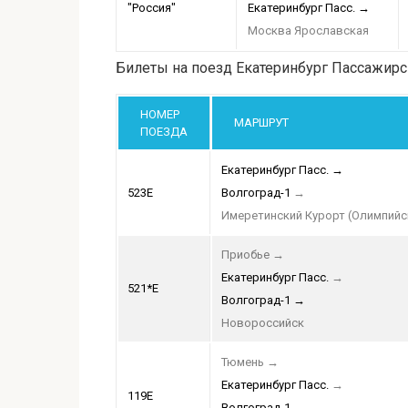
"Россия"
Екатеринбург Пасс.
→
Москва Ярославская
Билеты на поезд Екатеринбург Пассажирс
НОМЕР
МАРШРУТ
ПОЕЗДА
Екатеринбург Пасс.
→
523Е
Волгоград-1
→
Имеретинский Курорт (Олимпийс
Приобье
→
Екатеринбург Пасс.
→
521*Е
Волгоград-1
→
Новороссийск
Тюмень
→
Екатеринбург Пасс.
→
119Е
Волгоград-1
→