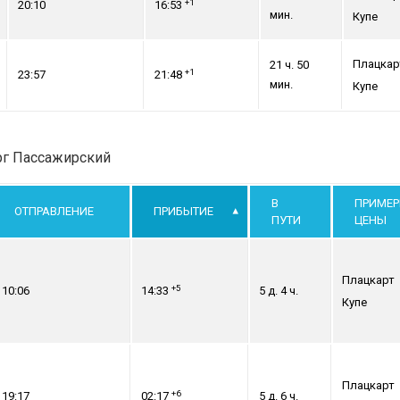
+1
20:10
16:53
мин.
Купе
Плацкар
21 ч. 50
+1
23:57
21:48
мин.
Купе
рг Пассажирский
В
ПРИМЕ
ОТПРАВЛЕНИЕ
ПРИБЫТИЕ
ПУТИ
ЦЕНЫ
Плацкарт
+5
10:06
14:33
5 д. 4 ч.
Купе
Плацкарт
+6
19:17
02:17
5 д. 6 ч.