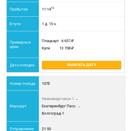
+2
11:14
1 д. 15 ч.
Плацкарт
6 657
Купе
13 708
ВЫБРАТЬ ДАТУ
107Е
Нижневартовск-1
→
Екатеринбург Пасс.
→
Волгоград-1
21:50