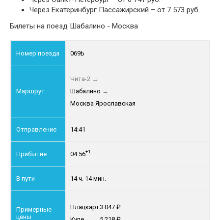
Через Екатеринбург Пассажирский – от 7 573 руб.
Билеты на поезд Шабалино - Москва
069Ь
Чита-2
→
Шабалино
→
Москва Ярославская
14:41
+1
04:56
14 ч. 14 мин.
Плацкарт
3 047
Купе
5 218