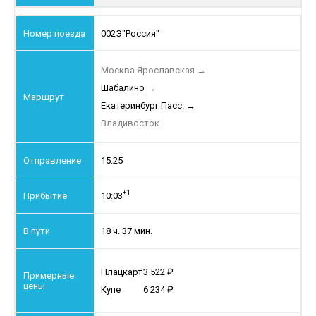
002Э
"Россия"
Москва Ярославская
→
Шабалино
→
Екатеринбург Пасс.
→
Владивосток
15:25
+1
10:03
18 ч. 37 мин.
Плацкарт
3 522
Купе
6 234