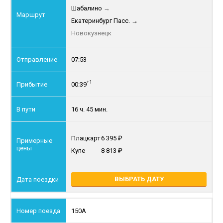
Шабалино
→
Екатеринбург Пасс.
→
Новокузнецк
07:53
+1
00:39
16 ч. 45 мин.
Плацкарт
6 395
Купе
8 813
ВЫБРАТЬ ДАТУ
150А