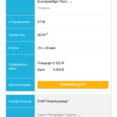
Екатеринбург Пасс.
→
Тюмень
07:53
+1
00:39
16 ч. 45 мин.
Плацкарт
3 522
Купе
4 303
ВЫБРАТЬ ДАТУ
014Н
"Новокузнецк"
Санкт-Петербург Ладож.
→