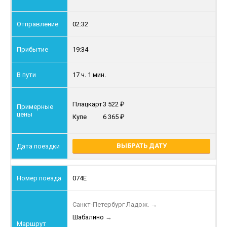
02:32
19:34
17 ч. 1 мин.
Плацкарт
3 522
Купе
6 365
ВЫБРАТЬ ДАТУ
074Е
Санкт-Петербург Ладож.
→
Шабалино
→