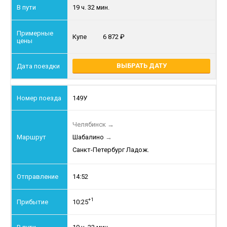
19 ч. 32 мин.
Купе
6 872
ВЫБРАТЬ ДАТУ
149У
Челябинск
→
Шабалино
→
Санкт-Петербург Ладож.
14:52
+1
10:25