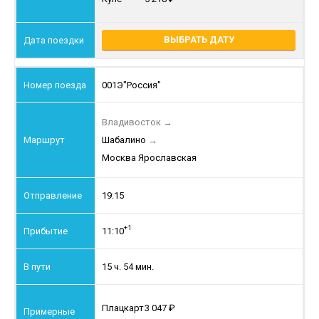
ВЫБРАТЬ ДАТУ
001Э
"Россия"
Владивосток
→
Шабалино
→
Москва Ярославская
19:15
+1
11:10
15 ч. 54 мин.
Плацкарт
3 047