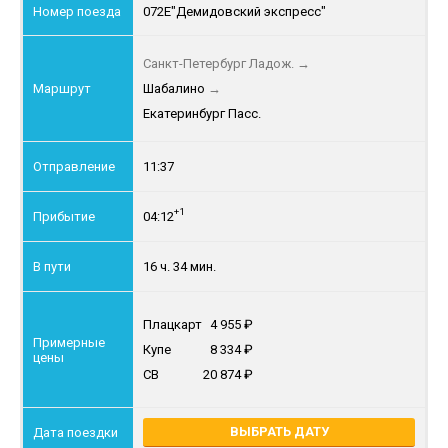
072Е
"Демидовский экспресс"
Санкт-Петербург Ладож.
→
Шабалино
→
Екатеринбург Пасс.
11:37
+1
04:12
16 ч. 34 мин.
Плацкарт
4 955
Купе
8 334
СВ
20 874
ВЫБРАТЬ ДАТУ