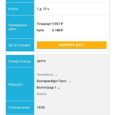
1 д. 13 ч.
Плацкарт
5 857
Купе
6 188
ВЫБРАТЬ ДАТУ
597*У
Челябинск
→
Екатеринбург Пасс.
→
Волгоград-1
→
Анапа
19:30