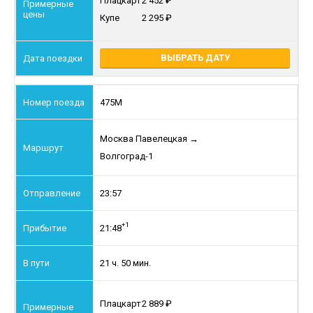
Плацкарт
2 452
Купе
2 295
ВЫБРАТЬ ДАТУ
475М
Москва Павелецкая
→
Волгоград-1
23:57
+1
21:48
21 ч. 50 мин.
Плацкарт
2 889