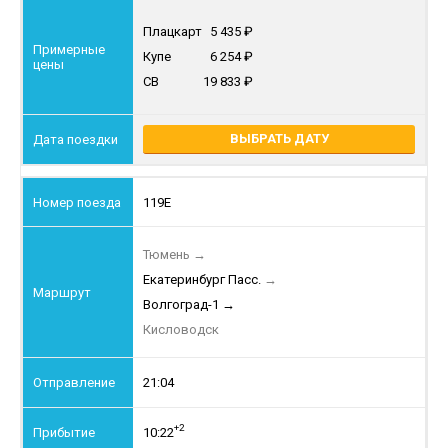
Плацкарт
5 435
Купе
6 254
СВ
19 833
ВЫБРАТЬ ДАТУ
119Е
Тюмень
→
Екатеринбург Пасс.
→
Волгоград-1
→
Кисловодск
21:04
+2
10:22