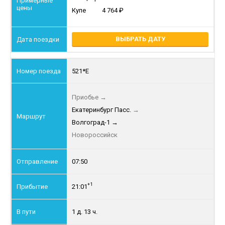
Купе
4 764
ВЫБРАТЬ ДАТУ
521*Е
Приобье
→
Екатеринбург Пасс.
→
Волгоград-1
→
Новороссийск
07:50
+1
21:01
1 д. 13 ч.