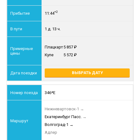
+2
11:44
1 д. 13 ч.
Плацкарт
5 857
Купе
5 572
ВЫБРАТЬ ДАТУ
346*Е
Нижневартовск-1
→
Екатеринбург Пасс.
→
Волгоград-1
→
Адлер