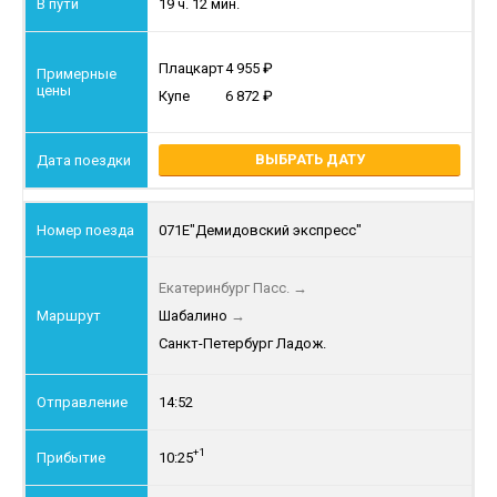
19 ч. 12 мин.
Плацкарт
4 955
Купе
6 872
ВЫБРАТЬ ДАТУ
071Е
"Демидовский экспресс"
Екатеринбург Пасс.
→
Шабалино
→
Санкт-Петербург Ладож.
14:52
+1
10:25