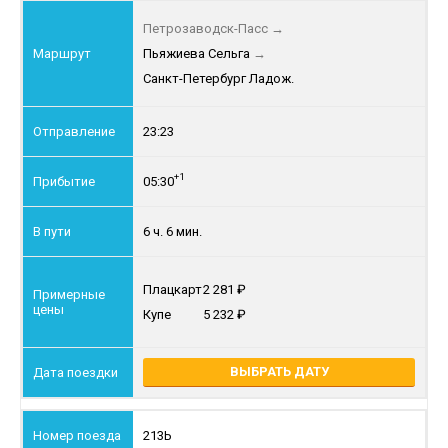
Петрозаводск-Пасс
→
Пьяжиева Сельга
→
Санкт-Петербург Ладож.
23:23
+1
05:30
6 ч. 6 мин.
Плацкарт
2 281
Купе
5 232
ВЫБРАТЬ ДАТУ
213Ь