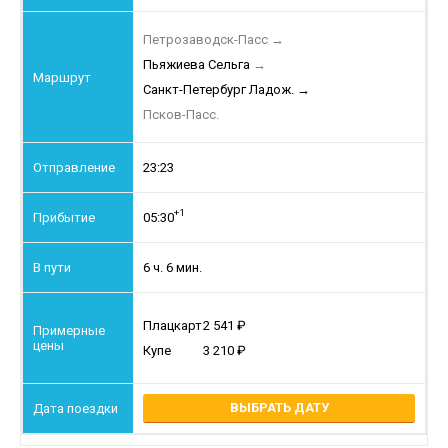
Петрозаводск-Пасс
→
Пьяжиева Сельга
→
Санкт-Петербург Ладож.
→
Псков-Пасс.
23:23
+1
05:30
6 ч. 6 мин.
Плацкарт
2 541
Купе
3 210
ВЫБРАТЬ ДАТУ