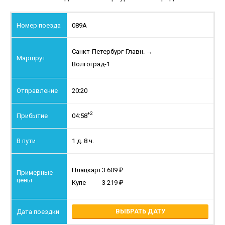
089А
Санкт-Петербург-Главн.
→
Волгоград-1
20:20
+2
04:58
1 д. 8 ч.
Плацкарт
3 609
Купе
3 219
ВЫБРАТЬ ДАТУ