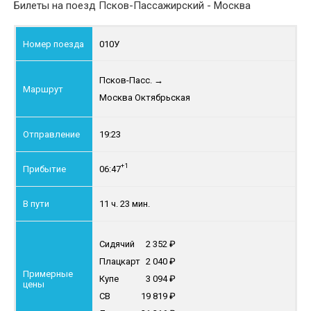
Билеты на поезд Псков-Пассажирский - Москва
010У
Псков-Пасс.
→
Москва Октябрьская
19:23
+1
06:47
11 ч. 23 мин.
Сидячий
2 352
Плацкарт
2 040
Купе
3 094
СВ
19 819