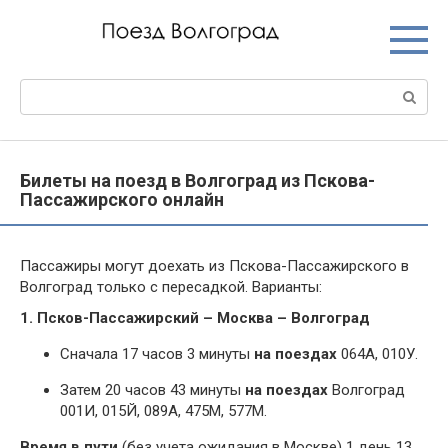
Перейти
к
контенту
Поиск:
Билеты на поезд в Волгоград из Пскова-
Пассажирского онлайн
Пассажиры могут доехать из Пскова-Пассажирского в
Волгоград только с пересадкой. Варианты:
1. Псков-Пассажирский – Москва – Волгоград
Сначала 17 часов 3 минуты
на поездах
064А, 010У.
Затем 20 часов 43 минуты
на поездах
Волгоград
001И, 015Й, 089А, 475М, 577М.
Время в пути
(без учета ожидания в Москве) 1 день 13