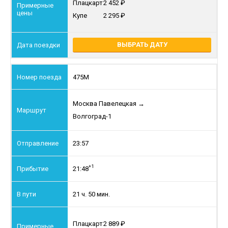
Плацкарт
2 452
Купе
2 295
ВЫБРАТЬ ДАТУ
475М
Москва Павелецкая
→
Волгоград-1
23:57
+1
21:48
21 ч. 50 мин.
Плацкарт
2 889