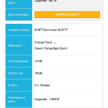
Сидячий
861
ВЫБРАТЬ ДАТУ
818Р
"Ласточка ЭС2ГП"
Псков-Пасс.
→
Санкт-Петербург-Балт.
14:08
18:08
3 ч. 59 мин.
Сидячий
1 899