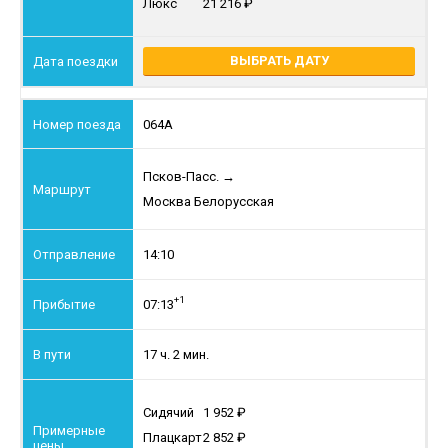
Люкс
21 216
ВЫБРАТЬ ДАТУ
064А
Псков-Пасс.
→
Москва Белорусская
14:10
+1
07:13
17 ч. 2 мин.
Сидячий
1 952
Плацкарт
2 852