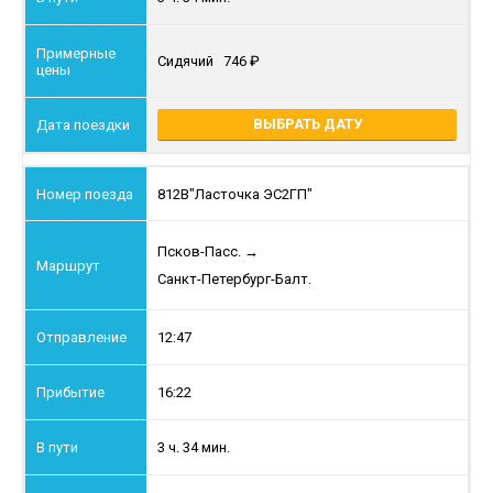
Сидячий
746
ВЫБРАТЬ ДАТУ
812В
"Ласточка ЭС2ГП"
Псков-Пасс.
→
Санкт-Петербург-Балт.
12:47
16:22
3 ч. 34 мин.