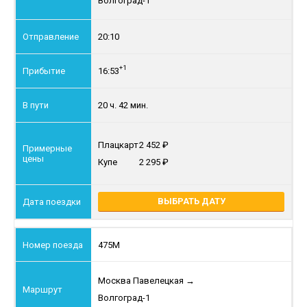
Волгоград-1
20:10
+1
16:53
20 ч. 42 мин.
Плацкарт
2 452
Купе
2 295
ВЫБРАТЬ ДАТУ
475М
Москва Павелецкая
→
Волгоград-1