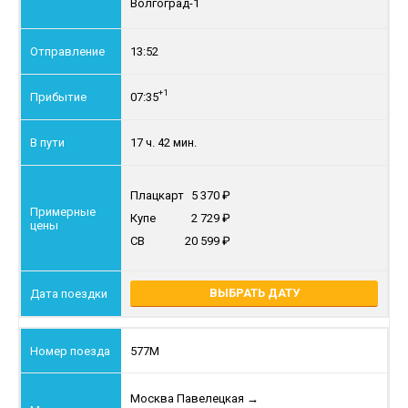
Волгоград-1
13:52
+1
07:35
17 ч. 42 мин.
Плацкарт
5 370
Купе
2 729
СВ
20 599
ВЫБРАТЬ ДАТУ
577М
Москва Павелецкая
→