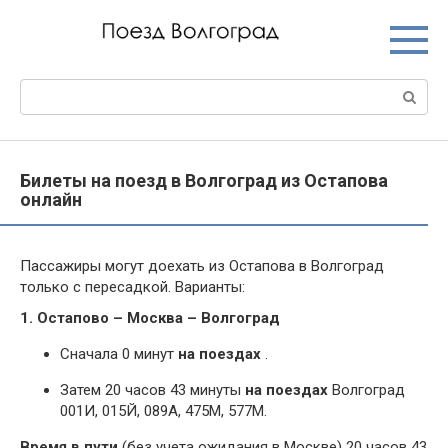
Перейти
к
контенту
Поиск:
Билеты на поезд в Волгоград из Остапова
онлайн
Пассажиры могут доехать из Остапова в Волгоград
только с пересадкой. Варианты:
1. Остапово – Москва – Волгоград
Сначала 0 минут
на поездах
.
Затем 20 часов 43 минуты
на поездах
Волгоград
001И, 015Й, 089А, 475М, 577М.
Время в пути
(без учета ожидания в Москве) 20 часов 43