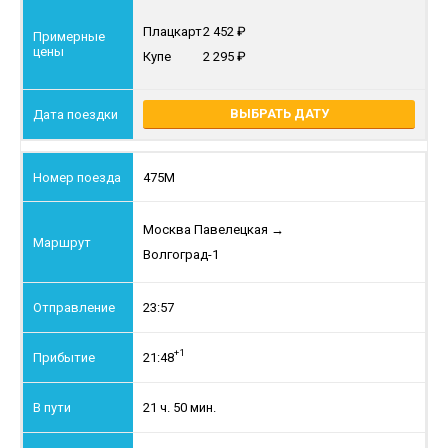
Плацкарт
2 452
Купе
2 295
ВЫБРАТЬ ДАТУ
475М
Москва Павелецкая
→
Волгоград-1
23:57
+1
21:48
21 ч. 50 мин.