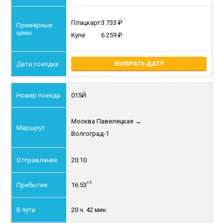
Плацкарт
3 733
Купе
6 259
ВЫБРАТЬ ДАТУ
015Й
Москва Павелецкая
→
Волгоград-1
20:10
+1
16:53
20 ч. 42 мин.