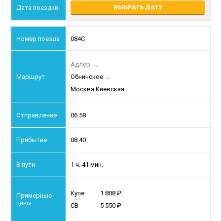
ВЫБРАТЬ ДАТУ
084С
Адлер
→
Обнинское
→
Москва Киевская
06:58
08:40
1 ч. 41 мин.
Купе
1 808
СВ
5 550