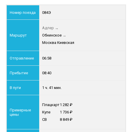
084Э
Адлер
→
Обнинское
→
Москва Киевская
06:58
08:40
1 ч. 41 мин.
Плацкарт
1 282
Купе
1 736
СВ
8 849