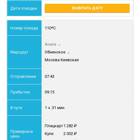
ВЫБРАТЬ ДАТУ
110*С
Анапа
→
Обнинское
→
Москва Киевская
07:43
09:15
1 ч. 31 мин.
Плацкарт
1 282
Купе
2 002