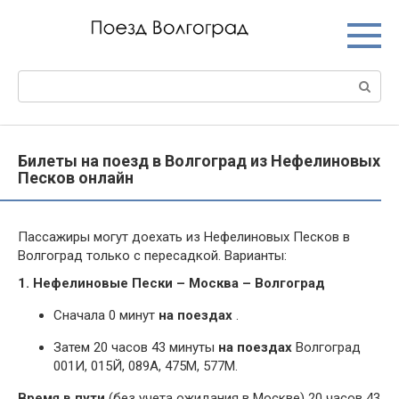
Перейти
к
контенту
Поиск:
Билеты на поезд в Волгоград из Нефелиновых
Песков онлайн
Пассажиры могут доехать из Нефелиновых Песков в
Волгоград только с пересадкой. Варианты:
1. Нефелиновые Пески – Москва – Волгоград
Сначала 0 минут
на поездах
.
Затем 20 часов 43 минуты
на поездах
Волгоград
001И, 015Й, 089А, 475М, 577М.
Время в пути
(без учета ожидания в Москве) 20 часов 43