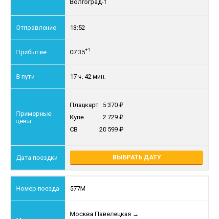
Волгоград-1
13:52
+1
07:35
17 ч. 42 мин.
Плацкарт
5 370
Купе
2 729
СВ
20 599
ВЫБРАТЬ ДАТУ
577М
Москва Павелецкая
→