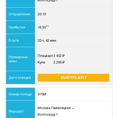
Волгоград-1
20:10
+1
16:53
20 ч. 42 мин.
Плацкарт
2 452
Купе
2 295
ВЫБРАТЬ ДАТУ
475М
Москва Павелецкая
→
Волгоград-1