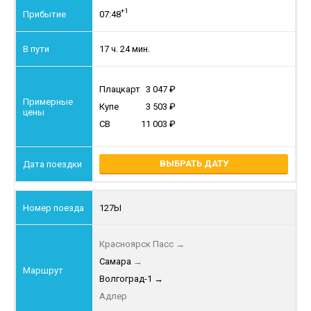
+1
07:48
17 ч. 24 мин.
Плацкарт
3 047
Купе
3 503
СВ
11 003
ВЫБРАТЬ ДАТУ
127Ы
Красноярск Пасс
→
Самара
→
Волгоград-1
→
Адлер