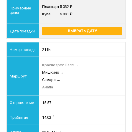
Плацкарт
5 032
Купе
6 891
ВЫБРАТЬ ДАТУ
211Ы
Красноярск Пасс
→
Мишкино
→
Самара
→
Анапа
15:57
+1
14:02