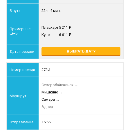
22 ч. 4 мин.
Плацкарт
5 211
Купе
6 611
ВЫБРАТЬ ДАТУ
273И
Северобайкальск
→
Мишкино
→
Самара
→
Адлер
15:55