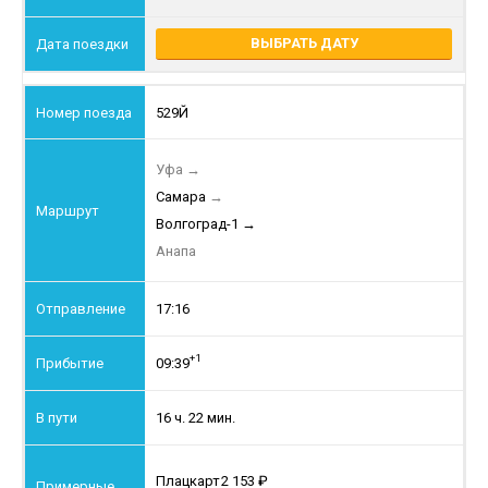
ВЫБРАТЬ ДАТУ
529Й
Уфа
→
Самара
→
Волгоград-1
→
Анапа
17:16
+1
09:39
16 ч. 22 мин.
Плацкарт
2 153