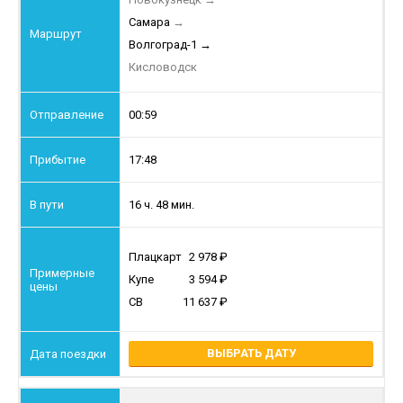
Самара
→
Волгоград-1
→
Кисловодск
00:59
17:48
16 ч. 48 мин.
Плацкарт
2 978
Купе
3 594
СВ
11 637
ВЫБРАТЬ ДАТУ