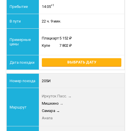
+1
14:05
22 ч. 9 мин.
Плацкарт
5 152
Купе
7 802
ВЫБРАТЬ ДАТУ
205И
Иркутск Пасс.
→
Мишкино
→
Самара
→
Анапа