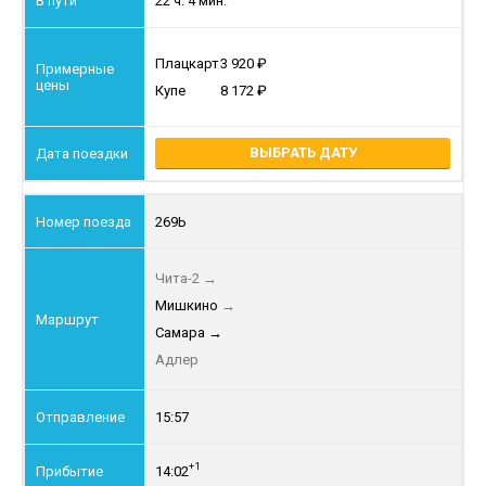
22 ч. 4 мин.
Плацкарт
3 920
Купе
8 172
ВЫБРАТЬ ДАТУ
269Ь
Чита-2
→
Мишкино
→
Самара
→
Адлер
15:57
+1
14:02