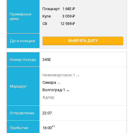
Плацкарт
1 682
Купе
3 059
СВ
12 938
ВЫБРАТЬ ДАТУ
345Е
Нижневартовск-1
→
Самара
→
Волгоград-1
→
Адлер
22:07
+1
16:00