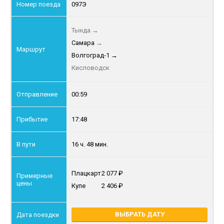
097Э
Тында
→
Самара
→
Волгоград-1
→
Кисловодск
00:59
17:48
16 ч. 48 мин.
Плацкарт
2 077
Купе
2 406
ВЫБРАТЬ ДАТУ