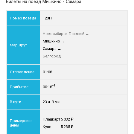
Билеты на поезд Мишкино - Самара
123Н
Новосибирск-Главный
→
Мишкино
→
Самара
→
Белгород
01:08
+1
00:18
23 ч. 9 мин.
Плацкарт
5 032
Купе
5 235