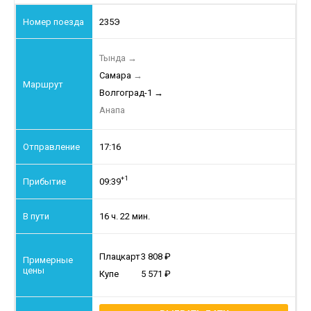
235Э
Тында
→
Самара
→
Волгоград-1
→
Анапа
17:16
+1
09:39
16 ч. 22 мин.
Плацкарт
3 808
Купе
5 571