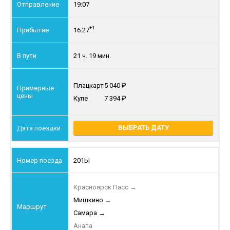
19:07
+1
16:27
21 ч. 19 мин.
Плацкарт
5 040
Купе
7 394
ВЫБРАТЬ ДАТУ
201Ы
Красноярск Пасс
→
Мишкино
→
Самара
→
Анапа