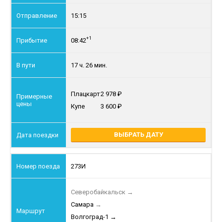
15:15
+1
08:42
17 ч. 26 мин.
Плацкарт
2 978
Купе
3 600
ВЫБРАТЬ ДАТУ
273И
Северобайкальск
→
Самара
→
Волгоград-1
→