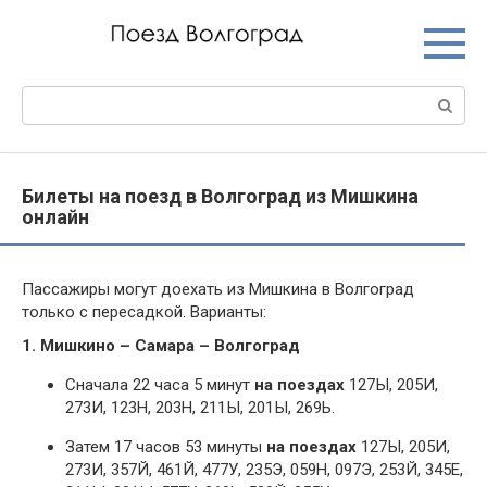
Перейти
к
контенту
Поиск:
Билеты на поезд в Волгоград из Мишкина
онлайн
Пассажиры могут доехать из Мишкина в Волгоград
только с пересадкой. Варианты:
1. Мишкино – Самара – Волгоград
Сначала 22 часа 5 минут
на поездах
127Ы, 205И,
273И, 123Н, 203Н, 211Ы, 201Ы, 269Ь.
Затем 17 часов 53 минуты
на поездах
127Ы, 205И,
273И, 357Й, 461Й, 477У, 235Э, 059Н, 097Э, 253Й, 345Е,