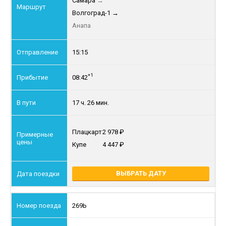
Самара
→
Волгоград-1
→
Анапа
15:15
+1
08:42
17 ч. 26 мин.
Плацкарт
2 978
Купе
4 447
ВЫБРАТЬ ДАТУ
269Ь