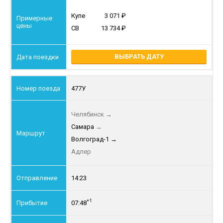
Купе
3 071
СВ
13 734
ВЫБРАТЬ ДАТУ
477У
Челябинск
→
Самара
→
Волгоград-1
→
Адлер
14:23
+1
07:48