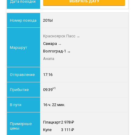
ВЫБРАТЬ ДАТУ
201Ы
Красноярск Пасс
→
Самара
→
Волгоград-1
→
Анапа
17:16
+1
09:39
16 ч. 22 мин.
Плацкарт
2 978
Купе
3 111