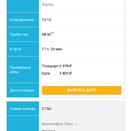
Адлер
15:15
+1
08:42
17 ч. 26 мин.
Плацкарт
2 978
Купе
3 839
ВЫБРАТЬ ДАТУ
211Ы
Красноярск Пасс
→