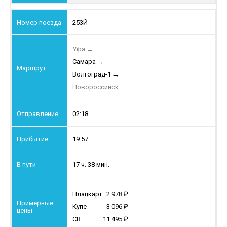
253Й
Уфа
→
Самара
→
Волгоград-1
→
Новороссийск
02:18
19:57
17 ч. 38 мин.
Плацкарт
2 978
Купе
3 096
СВ
11 495