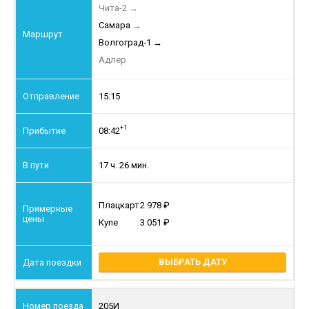
Чита-2
→
Самара
→
Волгоград-1
→
Адлер
15:15
+1
08:42
17 ч. 26 мин.
Плацкарт
2 978
Купе
3 051
ВЫБРАТЬ ДАТУ
205И