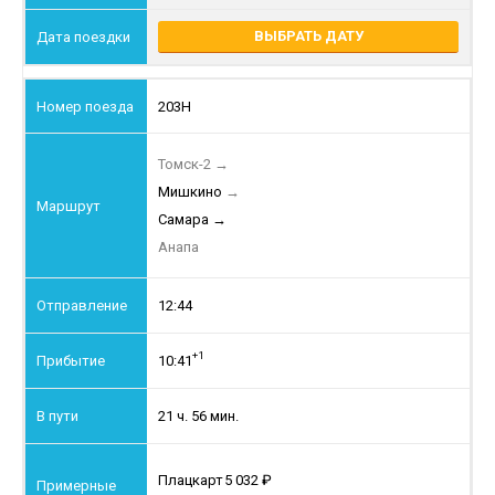
ВЫБРАТЬ ДАТУ
203Н
Томск-2
→
Мишкино
→
Самара
→
Анапа
12:44
+1
10:41
21 ч. 56 мин.
Плацкарт
5 032